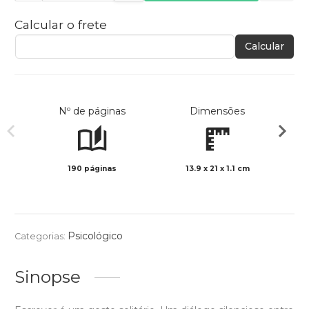
Calcular o frete
Calcular
Nº de páginas
Dimensões
190 páginas
13.9 x 21 x 1.1 cm
Preto 
Psicológico
Categorias:
Sinopse