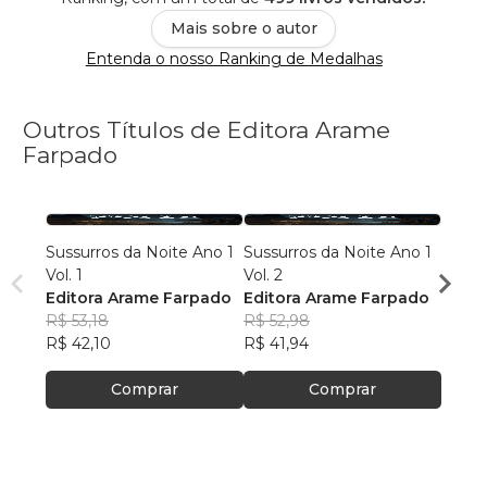
Mais sobre o autor
Entenda o nosso Ranking de Medalhas
Outros Títulos de Editora Arame
Farpado
Sussurros da Noite Ano 1
Sussurros da Noite Ano 1
Transf
Vol. 1
Vol. 2
Edito
Editora Arame Farpado
Editora Arame Farpado
R$ 51
R$ 53,18
R$ 52,98
R$ 40
R$ 42,10
R$ 41,94
Comprar
Comprar