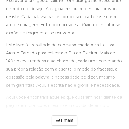
Escrever é um gesto solitário. Um diálogo silencioso entre
o medo e o desejo. A página em branco encara, provoca,
resiste. Cada palavra nasce como risco, cada frase como
ato de coragem. Entre o impulso e a dúvida, o escritor se
expõe, se fragmenta, se reinventa.
Este livro foi resultado do concurso criado pela Editora
Arame Farpado para celebrar o Dia do Escritor. Mais de
140 vozes atenderam ao chamado, cada uma carregando
sua própria relação com a escrita: o medo do fracasso, a
obsessão pela palavra, a necessidade de dizer, mesmo
sem garantias. Aqui, a escrita não é glória, é necessidade.
Aqui você encontrará aqueles que ousaram ficar diante da
página em branco e, mesmo em dúvida, deram o ...
Ver mais