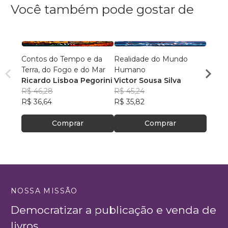
Você também pode gostar de
Contos do Tempo e da
Realidade do Mundo
Viage
Terra, do Fogo e do Mar
Humano
Ment
Ricardo Lisboa Pegorini
Victor Sousa Silva
Victo
R$ 46,28
R$ 45,24
R$ 55,
R$ 36,64
R$ 35,82
R$ 43
Comprar
Comprar
NOSSA MISSÃO
Democratizar a publicação e venda de
livros.