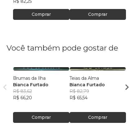
R$ 82,25
Comprar
Comprar
Você também pode gostar de
Brumas da Ilha
Teias da Alma
A verd
Bianca Furtado
Bianca Furtado
palma
R$ 83,62
R$ 82,79
Lucia
R$ 66,20
R$ 65,54
R$ 55
R$ 44
Comprar
Comprar