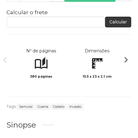
Calcular o frete
Calcular
Nº de páginas
Dimensões
380 páginas
15.5 x 23 x 2.1 cm
Preto 
Tags:
Samurai
Guerra
Castelo
Invasão
Sinopse