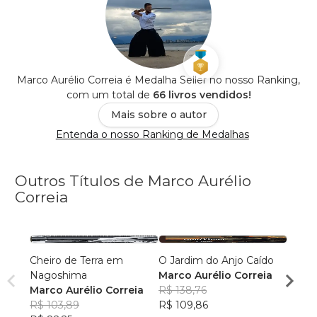
Marco Aurélio Correia é Medalha Seller no nosso Ranking,
com um total de
66 livros vendidos!
Mais sobre o autor
Entenda o nosso Ranking de Medalhas
Outros Títulos de Marco Aurélio
Correia
Cheiro de Terra em
O Jardim do Anjo Caído
Revol
Nagoshima
Marco Aurélio Correia
Marco
Marco Aurélio Correia
R$ 138,76
R$ 98
R$ 103,89
R$ 109,86
R$ 77