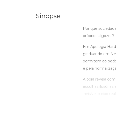
Sinopse
Por que sociedade
próprios algozes?
Em Apologia Hard 
graduando em Neur
permitem ao poder
e pela normalizaç
A obra revela com
escolhas ilusória
invisível o eixo re