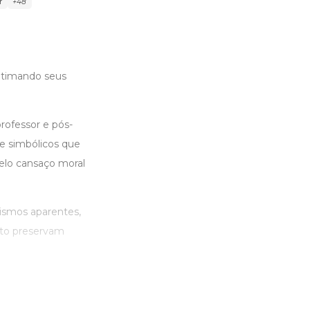
r
+48
gitimando seus
rofessor e pós-
e simbólicos que
elo cansaço moral
ismos aparentes,
nto preservam