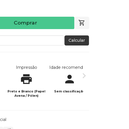
Comprar
Calcular
Impressão
Idade recomendada
Data de publicaç
Preto e Branco (Papel
Sem classificação
14/01/2026
Avena / Pólen)
cial