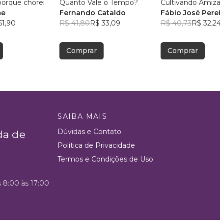
porque chorei
Quanto Vale o Tempo?
Cultivando Amiz
me
Fernando Cataldo
Fábio José Perei
51,90
R$ 41,80
R$ 33,09
R$ 40,73
R$ 32,2
Comprar
Comprar
SAIBA MAIS
Dúvidas e Contato
da de
Política de Privacidade
Termos e Condições de Uso
s 8:00 às 17:00