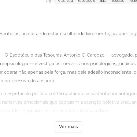
Tags:
Patocracia
Espetáculo
das
Tesouras
Pode
s inteiras, acreditando estar escolhendo livremente, acabam le
– O Espetáculo das Tesouras, Antonio C. Cardozo — advogado, p
opsicologia — investiga os mecanismos psicológicos, jurídicos 
 operar não apenas pela força, mas pela adesão inconsciente, p
ão progressiva do absurdo.
o o espetáculo político contemporâneo se sustenta por antagon
s e narrativas emocionais que capturam a atenção coletiva enqua
al do poder. Enquanto as lâminas se enfrentam dian ...
Ver mais