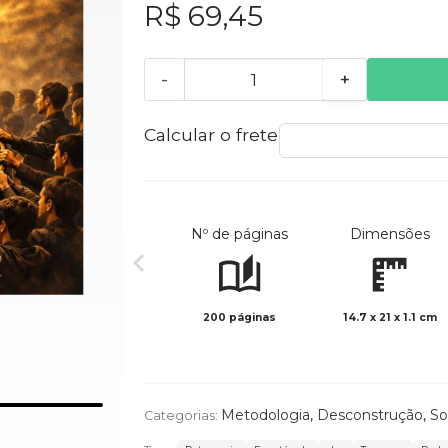
R$ 69,45
-
+
Calcular o frete
Nº de páginas
Dimensões
200 páginas
14.7 x 21 x 1.1 cm
Metodologia
,
Desconstrução
,
So
Categorias: