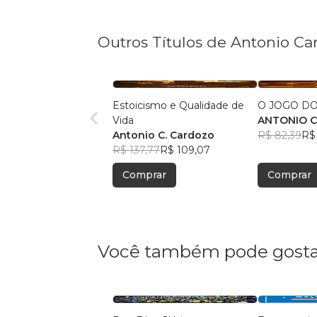
Outros Títulos de Antonio Ca
Estoicismo e Qualidade de
O JOGO D
Vida
ANTONIO C
Antonio C. Cardozo
R$ 82,39
R$ 
R$ 137,77
R$ 109,07
Comprar
Comprar
Você também pode gosta