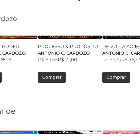
rdozo
O PODER
PROCESSO & PROPÓSITO
DE VOLTA AO 
. CARDOZO
ANTONIO C. CARDOZO
ANTONIO C. CA
65,23
R$ 89,68
R$ 71,00
R$ 96,34
R$ 76,2
Comprar
Comprar
r de