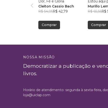
Dor, Fé e Glória
Estou aqui 
Cleiton Cassio Bach
Murillo Le
R$ 54,05
R$ 42,79
R$ 65,56
R$ 
Comprar
Comprar
NOSSA MISSÃO
Democratizar a publicação e ven
livros.
Horário de atendimento: segunda à sexta-feira, da
loja@uiclap.com