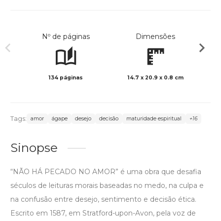
Nº de páginas
Dimensões
134 páginas
14.7 x 20.9 x 0.8 cm
Preto 
Tags:
amor
ágape
desejo
decisão
maturidade espiritual
+16
Sinopse
“NÃO HÁ PECADO NO AMOR” é uma obra que desafia
séculos de leituras morais baseadas no medo, na culpa e
na confusão entre desejo, sentimento e decisão ética.
Escrito em 1587, em Stratford-upon-Avon, pela voz de