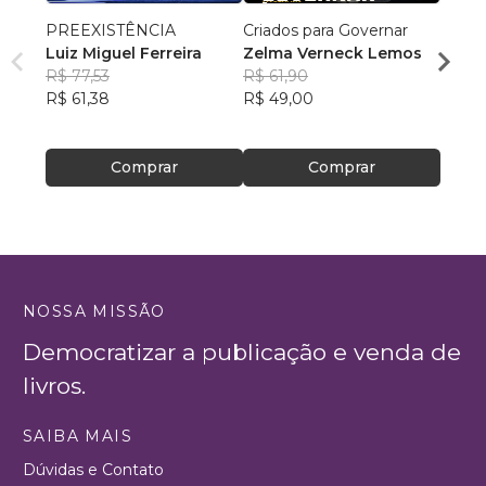
PREEXISTÊNCIA
Criados para Governar
A Sen
Luiz Miguel Ferreira
Zelma Verneck Lemos
Samue
R$ 77,53
R$ 61,90
Chies
R$ 94
R$ 61,38
R$ 49,00
R$ 75
Comprar
Comprar
NOSSA MISSÃO
Democratizar a publicação e venda de
livros.
SAIBA MAIS
Dúvidas e Contato