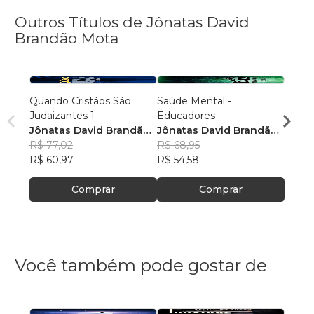
Outros Títulos de Jônatas David
Brandão Mota
Quando Cristãos São
Saúde Mental -
Quand
Judaizantes 1
Educadores
Judai
Jônatas David Brandão
Jônatas David Brandão
Jônat
Mota
R$ 77,02
Mota
R$ 68,95
Mota
R$ 78
R$ 60,97
R$ 54,58
R$ 62
Comprar
Comprar
Você também pode gostar de