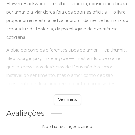
Elowen Blackwood — mulher curadora, considerada bruxa
por amar e aliviar dores fora dos dogmas oficiais — o livro
propõe uma releitura radical e profundamente humana do
amor à luz da teologia, da psicologia e da experiência
cotidiana.
A obra percorre os diferentes tipos de amor — epithumia,
fileu, storge, pragma e ágape — mostrando que o amor
que interessa aos desígnios de Deus não é o amor
instável do sentimento, mas o amor como decisão
consciente de desejar o bem do outro como se des ...
Ver mais
Avaliações
Não há avaliações ainda.