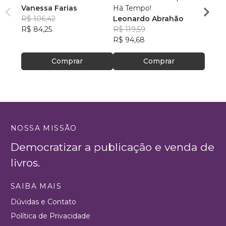
Vanessa Farias
Há Tempo!
paz!
R$ 106,42
Leonardo Abrahão
Nathá
R$ 84,25
R$ 119,59
R$ 71
R$ 94,68
R$ 56
Comprar
Comprar
NOSSA MISSÃO
Democratizar a publicação e venda de
livros.
SAIBA MAIS
Dúvidas e Contato
Política de Privacidade