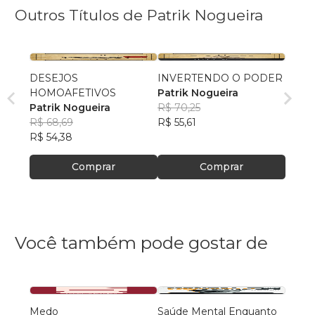
Outros Títulos de Patrik Nogueira
DESEJOS
INVERTENDO O PODER
HOMOAFETIVOS
Patrik Nogueira
Patrik Nogueira
R$ 70,25
R$ 68,69
R$ 55,61
R$ 54,38
Comprar
Comprar
Você também pode gostar de
Medo
Saúde Mental Enquanto
Deixa