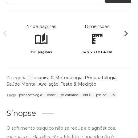
Nº de páginas
Dimensões
256 páginas
14.7 x 21 x 1.4 cm
Preto 
Pesquisa & Metodologia
,
Psicopatologia
,
Categorias:
Saúde Mental
,
Avaliação, Teste & Medição
Tags:
psicopatologia
dsm5
psicanálise
cid10
pscico
+5
Sinopse
O sofrimento psíquico não se reduz a diagnósticos,
manuais ou classificações. Ele fala e quando não é