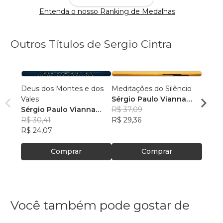
Entenda o nosso Ranking de Medalhas
Outros Títulos de Sergio Cintra
Deus dos Montes e dos
Meditações do Silêncio
Jó
Vales
Sérgio Paulo Vianna
Sérgi
Sérgio Paulo Vianna
Cintra
R$ 37,09
Cintr
R$ 44
Cintra
R$ 30,41
R$ 29,36
R$ 35
R$ 24,07
Comprar
Comprar
Você também pode gostar de