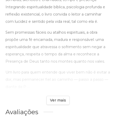
Integrando espiritualidade bíblica, psicologia profunda e
reflexão existencial, o livro convida o leitor a caminhar
com lucidez e sentido pela vida real, tal como ela é.
Sem promessas fáceis ou atalhos espirituais, a obra
propõe uma fé encarnada, madura e responsável: uma
espiritualidade que atravessa o sofrimento sem negar a
esperança, respeita o tempo da alma e reconhece a
Presença de Deus tanto nos montes quanto nos vales.
Um livro para quem entende que viver bem não é evitar a
dor, mas permanecer fiel ao caminho — passo a passo —
diante da P ...
Ver mais
Avaliações