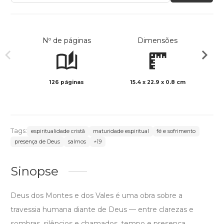
Nº de páginas
Dimensões
126 páginas
15.4 x 22.9 x 0.8 cm
Preto 
Tags:
espiritualidade cristã
maturidade espiritual
fé e sofrimento
presença de Deus
salmos
+19
Sinopse
Deus dos Montes e dos Vales é uma obra sobre a
travessia humana diante de Deus — entre clarezas e
sombras, silêncios e chamados, tempo e presença.