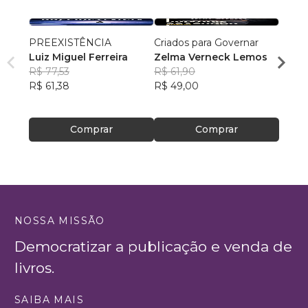
PREEXISTÊNCIA
Criados para Governar
A Sen
Luiz Miguel Ferreira
Zelma Verneck Lemos
Samue
R$ 77,53
R$ 61,90
Chies
R$ 94
R$ 61,38
R$ 49,00
R$ 75
Comprar
Comprar
NOSSA MISSÃO
Democratizar a publicação e venda de
livros.
SAIBA MAIS