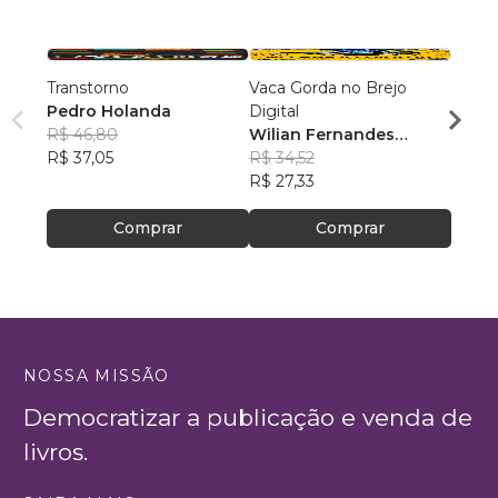
Transtorno
Vaca Gorda no Brejo
Human
Pedro Holanda
Digital
Simão
R$ 46,80
Wilian Fernandes
R$ 47
R$ 37,05
Pereira
R$ 34,52
R$ 37
R$ 27,33
Comprar
Comprar
NOSSA MISSÃO
Democratizar a publicação e venda de
livros.