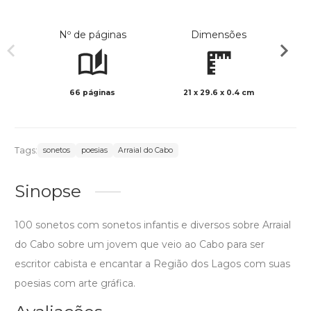
Nº de páginas
Dimensões
66 páginas
21 x 29.6 x 0.4 cm
Col
Tags:
sonetos
poesias
Arraial do Cabo
Sinopse
100 sonetos com sonetos infantis e diversos sobre Arraial
do Cabo sobre um jovem que veio ao Cabo para ser
escritor cabista e encantar a Região dos Lagos com suas
poesias com arte gráfica.