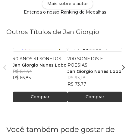
Mais sobre o autor
Entenda o nosso Ranking de Medalhas
Outros Títulos de Jan Giorgio
40 ANOS 41 SONETOS
200 SONETOS E
50 S
Jan Giorgio Nunes Lobo
POESIAS
FOR 
R$ 84,44
Jan Giorgio Nunes Lobo
Jan G
R$ 66,85
R$ 93,18
R$ 75
R$ 73,77
R$ 60
Comprar
Comprar
Você também pode gostar de