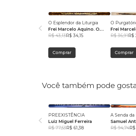
O Esplendor da Liturgia
O Purgatóri
Frei Marcelo Aquino. O.
Frei Marcel
Carm
R$ 43,13
R$ 34,15
Carm
R$ 36,91
R$ 
Comprar
Comprar
Você também pode gosta
PREEXISTÊNCIA
A Senda da 
Luiz Miguel Ferreira
Samuel Ant
R$ 77,53
R$ 61,38
Chiesa
R$ 94,74
R$