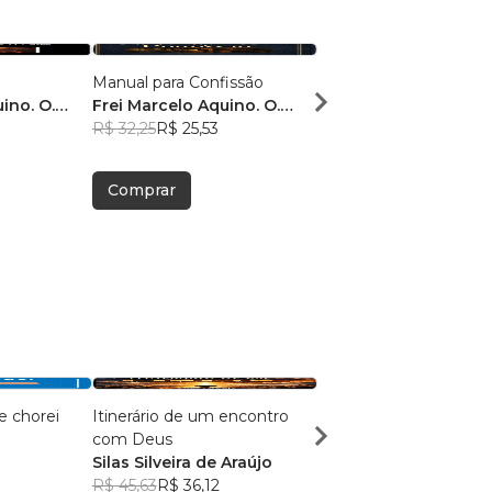
Manual para Confissão
Manual para Confissão
ino. O.
Frei Marcelo Aquino. O.
Frei Marcelo Amaral 
0
Carm
R$ 32,25
R$ 25,53
Aquino, O. Carm.
R$ 31,32
R$ 24,79
Comprar
Comprar
e chorei
Itinerário de um encontro
CRISE - O tempo de
com Deus
prosperar é agora
Silas Silveira de Araújo
Renato Odiarte
R$ 45,63
R$ 36,12
R$ 74,46
R$ 58,95