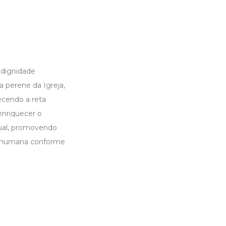
 dignidade
a perene da Igreja,
ecendo a reta
nriquecer o
tual, promovendo
oa humana conforme