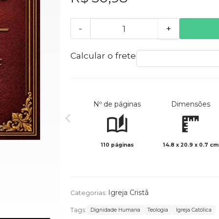
-
+
Calcular o frete
Nº de páginas
Dimensões
110 páginas
14.8 x 20.9 x 0.7 cm
Igreja Cristã
Categorias:
Tags:
Dignidade Humana
Teologia
Igreja Católica