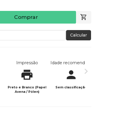
Comprar
Calcular
Impressão
Idade recomendada
Data de publicaç
Preto e Branco (Papel
Sem classificação
13/01/2026
Avena / Pólen)