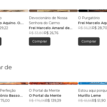
o
Devocionário de Nossa
O Purgatório
o Aquino. O.
Senhora do Carmo
Frei Marcelo Aqu
29,22
Frei Marcelo Amaral de
Carm
R$ 36,25
R$ 28,7
Aquino. O. Carm
R$ 33,80
R$ 26,76
Comprar
Comprar
r de
Perfeição
O Portal da Mente
Estou aqui porqu
ônio Basso
O Portal da Mente
Murillo Leme
 75,00
R$ 176,06
R$ 139,39
R$ 65,56
R$ 51,90