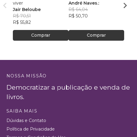
viver
André Naves.:
VENC
Jair Beloube
R$ 64,04
ROSA
R$ 70,51
R$ 50,70
R$ 74
R$ 55,82
R$ 59
Comprar
Comprar
NOSSA MISSÃO
Democratizar a publicação e venda de
livros.
SAIBA MAIS
Dúvidas e Contato
Política de Privacidade