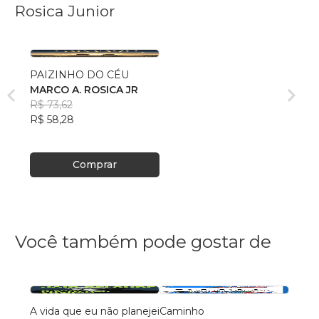
Rosica Junior
PAIZINHO DO CÉU
MARCO A. ROSICA JR
R$ 73,62
R$ 58,28
Comprar
Você também pode gostar de
A vida que eu não planejei
Caminho
AS C