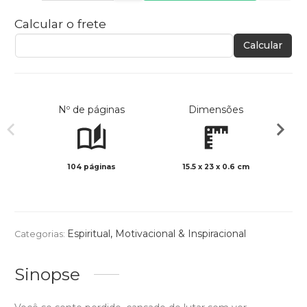
Calcular o frete
Calcular
Nº de páginas
Dimensões
104 páginas
15.5 x 23 x 0.6 cm
Preto 
Espiritual
,
Motivacional & Inspiracional
Categorias:
Sinopse