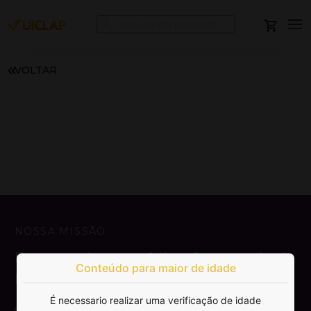
VOLTAR
NOSSA MISSÃO
Democratizar a publicação e venda de
Conteúdo para maior de idade
livros.
É necessario realizar uma verificação de idade
SAIBA MAIS