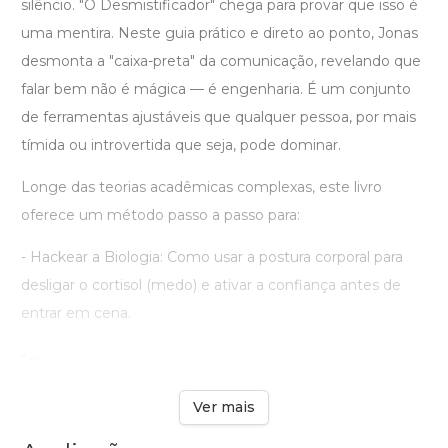
silêncio. "O Desmistificador" chega para provar que isso é
uma mentira. Neste guia prático e direto ao ponto, Jonas
desmonta a "caixa-preta" da comunicação, revelando que
falar bem não é mágica — é engenharia. É um conjunto
de ferramentas ajustáveis que qualquer pessoa, por mais
tímida ou introvertida que seja, pode dominar.
Longe das teorias acadêmicas complexas, este livro
oferece um método passo a passo para:
- Hackear a Biologia: Como usar a postura corporal para
desligar o cortisol (medo) e ativar a confiança antes de
entrar em cena.
- ...
Ver mais