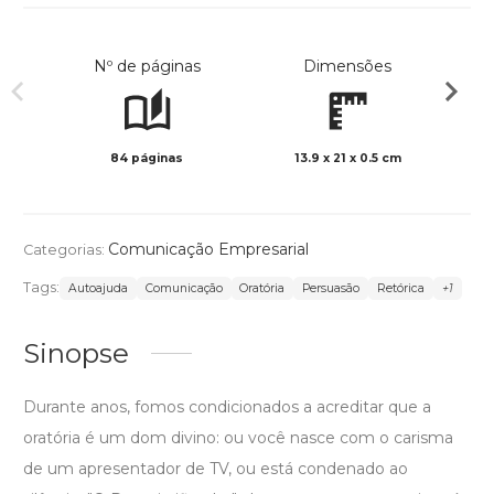
Nº de páginas
Dimensões
84 páginas
13.9 x 21 x 0.5 cm
Preto 
Comunicação Empresarial
Categorias:
Tags:
Autoajuda
Comunicação
Oratória
Persuasão
Retórica
+1
Sinopse
Durante anos, fomos condicionados a acreditar que a
oratória é um dom divino: ou você nasce com o carisma
de um apresentador de TV, ou está condenado ao