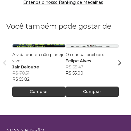
Entenda o nosso Ranking de Medalhas
Você também pode gostar de
A vida que eu não planejei
O manual proibido:
ESG e
viver
Felipe Alves
Marcu
Jair Beloube
R$ 69,47
da Si
R$ 59
R$ 70,51
R$ 55,00
R$ 47
R$ 55,82
Comprar
Comprar
NOSSA MISSÃO