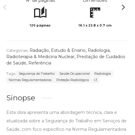
Nº de páginas
Dimensões
120 páginas
16.1 x 22.8 x 0.7 cm
Preto 
Radiação
,
Estudo & Ensino
,
Radiologia,
Categorias:
Radioterapia & Medicina Nuclear
,
Prestação de Cuidados
de Saúde
,
Referência
Tags:
Segurança do Trabalho
Saúde Ocupacional
Radiologia
Normas Regulamentadoras
Proteção Radiológica
+3
Sinopse
Esta obra apresenta uma abordagem técnica, clara e
atualizada sobre a Segurança do Trabalho em Serviços de
Saúde, com foco específico na Norma Regulamentadora