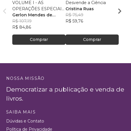
VOLUME I - AS
Desvende a Ciência
TRA
OPERAÇÕES ESPECIAIS
Cristina Ruas
DIGI
POLICIAIS MILITARES
Gerlon Mendes de
R$ 75,49
FRAN
DO BRASIL
Souza
R$ 107,19
, +8
R$ 59,76
DUAR
R$ 39
R$ 84,86
R$ 30
Comprar
Comprar
NOSSA MISSÃO
Democratizar a publicação e venda de
livros.
SAIBA MAIS
Dúvidas e Contato
Política de Privacidade