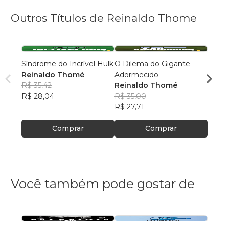
Outros Títulos de Reinaldo Thome
Síndrome do Incrível Hulk
O Dilema do Gigante
O Map
Reinaldo Thomé
Adormecido
Rein
R$ 35,42
Reinaldo Thomé
R$ 38
R$ 28,04
R$ 35,00
R$ 30
R$ 27,71
Comprar
Comprar
Você também pode gostar de