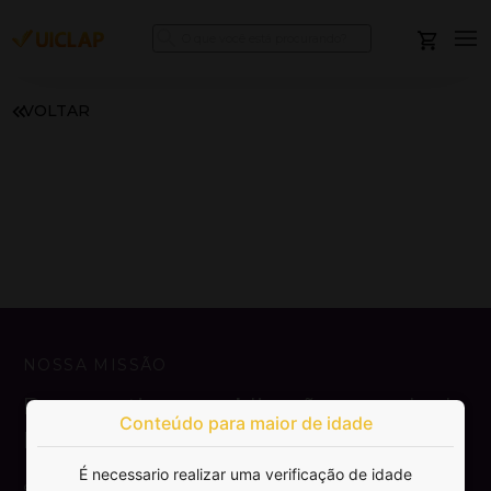
VOLTAR
NOSSA MISSÃO
Democratizar a publicação e venda de
Conteúdo para maior de idade
livros.
É necessario realizar uma verificação de idade
SAIBA MAIS