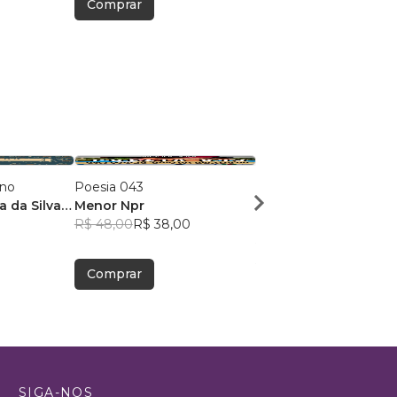
Comprar
Comprar
ano
Poesia 043
Agindo com a mente 
a da Silva
Menor Npr
com o Coração
R$ 48,00
R$ 38,00
Carla Serafim
R$ 52,97
R$ 41,93
Comprar
Comprar
SIGA-NOS