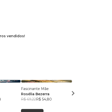
vros vendidos!
Fascinante Mãe
Diversas Circunstância
Rosélia Bezerra
Rosélia Bezerra
8
R$ 69,22
R$ 54,80
R$ 91,07
R$ 72,10