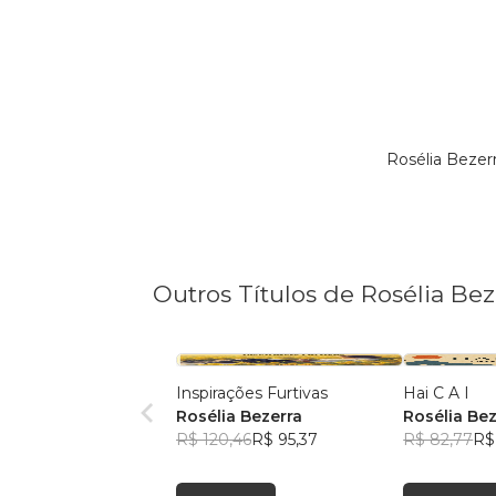
Rosélia Bezer
Outros Títulos de Rosélia Bez
Inspirações Furtivas
Hai C A I
Rosélia Bezerra
Rosélia Bez
R$ 120,46
R$ 95,37
R$ 82,77
R$