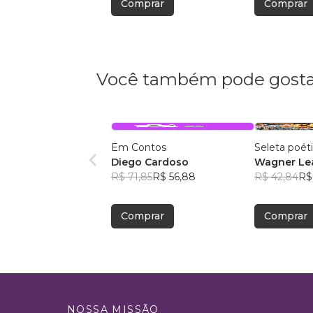
Comprar
Comprar
Você também pode gosta
Em Contos
Seleta poét
Diego Cardoso
Wagner Lea
R$ 71,85
R$ 56,88
R$ 42,84
R$
Comprar
Comprar
NOSSA MISSÃO