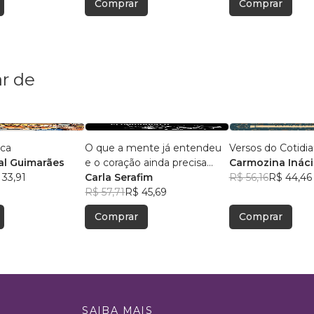
Comprar
Comprar
r de
ica
O que a mente já entendeu
Versos do Cotidi
l Guimarães
e o coração ainda precisa
Carmozina Ináci
 33,91
aceitar
Carla Serafim
Rodrigues
R$ 56,16
R$ 44,46
R$ 57,71
R$ 45,69
Comprar
Comprar
SAIBA MAIS