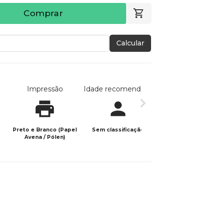
Comprar
Calcular
Impressão
Idade recomendada
Data de publicaç
Preto e Branco (Papel
Sem classificação
13/01/2026
Avena / Pólen)