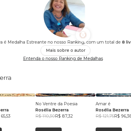
ra é Medalha Estreante no nosso Ranking, com um total de
8 li
Mais sobre o autor
Entenda o nosso Ranking de Medalhas
erra
No Ventre da Poesia
Amar é
erra
Rosélia Bezerra
Rosélia Bezerra
 65,53
R$ 110,30
R$ 87,32
R$ 121,75
R$ 96,3