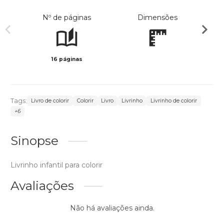
Nº de páginas
Dimensões
16 páginas
Preto 
Tags:
Livro de colorir
Colorir
Livro
Livrinho
Livrinho de colorir
+6
Sinopse
Livrinho infantil para colorir
Avaliações
Não há avaliações ainda.