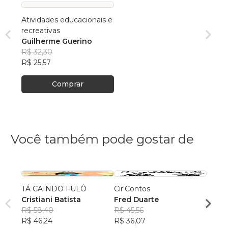
Atividades educacionais e
recreativas
Guilherme Guerino
R$ 32,30
R$ 25,57
Comprar
Você também pode gostar de
TÁ CAINDO FULÔ
Cir'Contos
MARO
Cristiani Batista
Fred Duarte
EM: 
R$ 58,40
R$ 45,56
MÁGI
KAMI
R$ 46,24
R$ 36,07
R$ 58