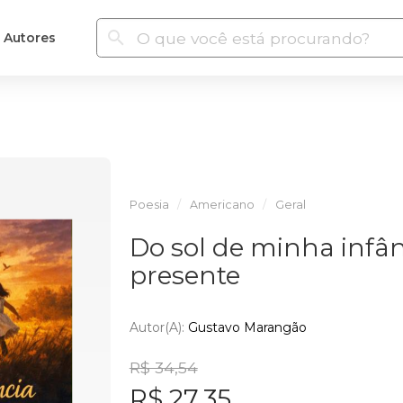
Autores
Poesia
Americano
Geral
Do sol de minha infâ
presente
Autor(a):
Gustavo Marangão
R$ 34,54
R$ 27,35