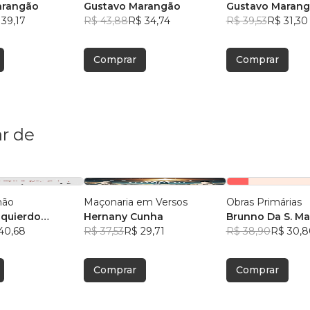
arangão
Gustavo Marangão
Gustavo Maran
 39,17
R$ 43,88
R$ 34,74
R$ 39,53
R$ 31,30
Comprar
Comprar
r de
hão
Maçonaria em Versos
Obras Primárias
squierdo
Hernany Cunha
Brunno Da S. M
do
40,68
R$ 37,53
R$ 29,71
R$ 38,90
R$ 30,8
Comprar
Comprar