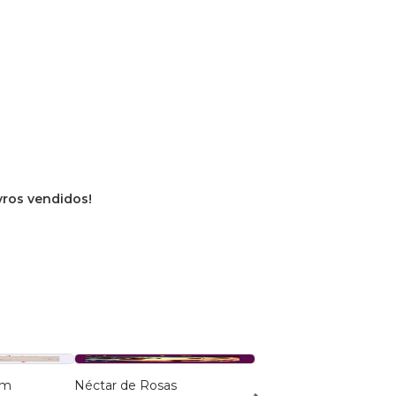
ivros vendidos!
ém
Néctar de Rosas
Poesia All Star Azul