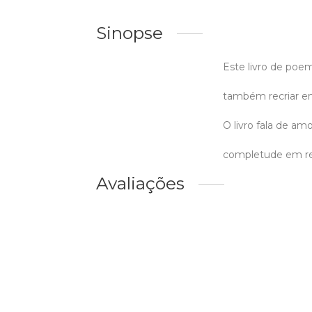
Sinopse
Este livro de poe
também recriar em
O livro fala de a
completude em r
Avaliações