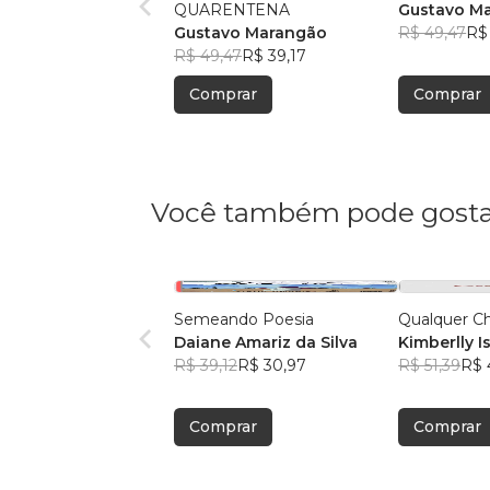
QUARENTENA
Gustavo M
Gustavo Marangão
R$ 49,47
R$
R$ 49,47
R$ 39,17
Comprar
Comprar
Você também pode gosta
Semeando Poesia
Qualquer C
Daiane Amariz da Silva
Kimberlly I
R$ 39,12
R$ 30,97
Bongalhar
R$ 51,39
R$ 
Comprar
Comprar