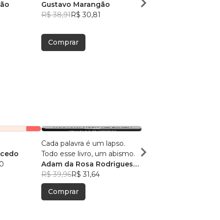
gão
Gustavo Marangão
Gustavo Marangão
R$ 38,91
R$ 30,81
R$ 39,12
R$ 30,97
Comprar
Comprar
Cada palavra é um lapso.
Se Você Soubesse
acedo
Todo esse livro, um abismo.
Monike Tavares
0
Adam da Rosa Rodrigues
R$ 59,52
R$ 47,12
de Medeiros
R$ 39,96
R$ 31,64
Comprar
Comprar