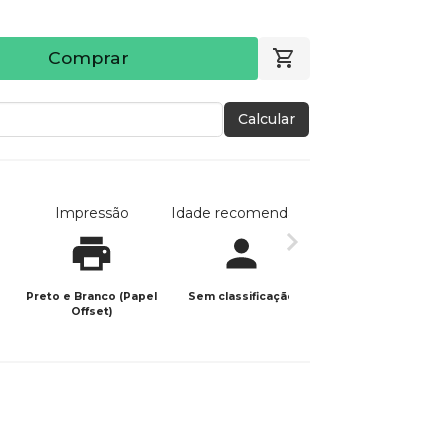
Comprar
Calcular
Impressão
Idade recomendada
Data de publicaç
Preto e Branco (Papel
Sem classificação
12/01/2026
Offset)