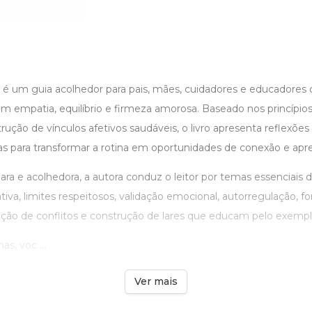
 é um guia acolhedor para pais, mães, cuidadores e educadores
m empatia, equilíbrio e firmeza amorosa. Baseado nos princípios 
rução de vínculos afetivos saudáveis, o livro apresenta reflexões 
cas para transformar a rotina em oportunidades de conexão e ap
a e acolhedora, a autora conduz o leitor por temas essenciais d
iva, limites respeitosos, validação emocional, autorregulação, f
ução de conflitos e construção de lares que educam pelo exemplo
s, voc ...
Ver mais