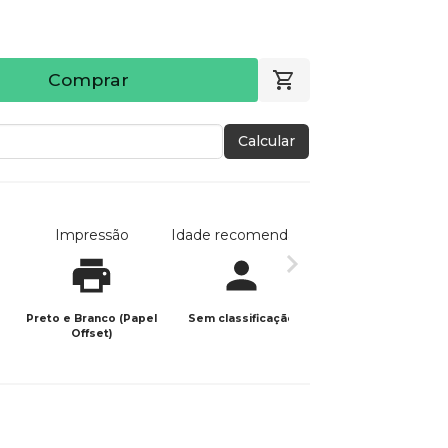
Comprar
Calcular
Impressão
Idade recomendada
Data de publicaç
Preto e Branco (Papel
Sem classificação
12/01/2026
Offset)