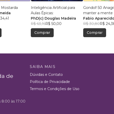
 Mostarda
Inteligência Artificial para
Gondol! 50 Anag
lmeida
Aulas Épicas:
manter a mente +
34,41
PhD(c) Douglas Madeira
Fabio Aparecido
R$ 63,16
R$ 50,00
R$ 30,80
R$ 24,3
Comprar
Comprar
SAIBA MAIS
Dúvidas e Contato
da de
Política de Privacidade
Termos e Condições de Uso
s 8:00 às 17:00