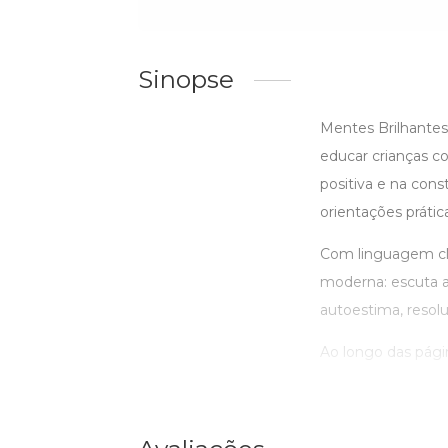
Sinopse
Mentes Brilhantes
educar crianças co
positiva e na const
orientações práti
Com linguagem clar
moderna: escuta at
autoestima, resol
Ao longo das página