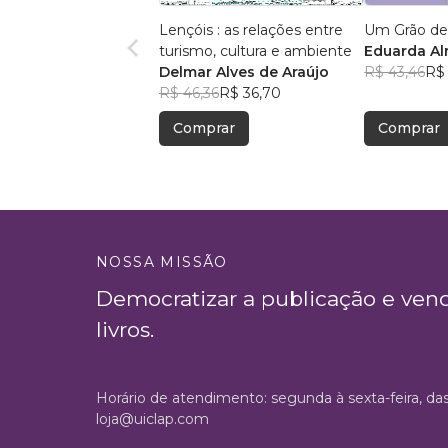
Lençóis : as relações entre
Um Grão de
turismo, cultura e ambiente
Eduarda A
Delmar Alves de Araújo
R$ 43,46
R$ 
R$ 46,36
R$ 36,70
Comprar
Comprar
NOSSA MISSÃO
Democratizar a publicação e ven
livros.
Horário de atendimento: segunda à sexta-feira, da
loja@uiclap.com