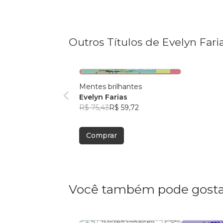
Outros Títulos de Evelyn Fari
Mentes brilhantes
Evelyn Farias
R$ 75,43
R$ 59,72
Comprar
Você também pode gosta