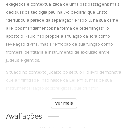
exegética e contextualizada de uma das passagens mais
decisivas da teologia paulina. Ao declarar que Cristo
“derrubou a parede da separação” e “aboliu, na sua carne,
a lei dos mandamentos na forma de ordenanças”, o
apóstolo Paulo não propõe a anulação da Torá como
revelação divina, mas a remoção de sua função como
fronteira identitária e instrumento de exclusão entre
judeus e gentios.
Situado no contexto judaico do século I, o livro demonstra
que a “inimizade” não nasce da Lei em si, mas de sua
instrumentalização socioreligiosa, que transfor ...
Ver mais
Avaliações