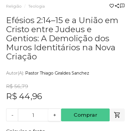
Religião
Teologia
Efésios 2:14–15 e a União em
Cristo entre Judeus e
Gentios: A Demolição dos
Muros Identitários na Nova
Criação
Autor(a):
Pastor Thiago Giraldes Sanchez
R$ 56,79
R$ 44,96
-
+
Comprar