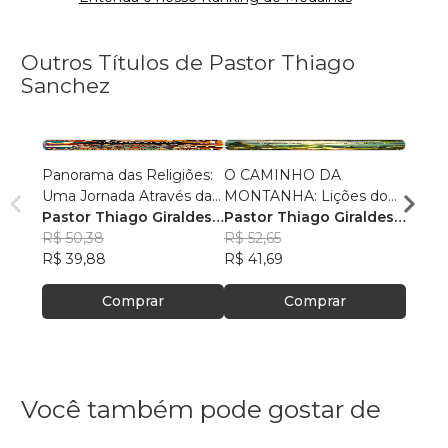
Outros Títulos de Pastor Thiago
Sanchez
Panorama das Religiões:
O CAMINHO DA
O SE
Uma Jornada Através da
MONTANHA: Lições do
O SAL
Diversidade Espiritual
Pastor Thiago Giraldes
Sermão de Jesus
Pastor Thiago Giraldes
no No
Pasto
Sanchez
R$ 50,38
Sanchez
R$ 52,65
Sanc
R$ 84
R$ 39,88
R$ 41,69
R$ 66
Comprar
Comprar
Você também pode gostar de