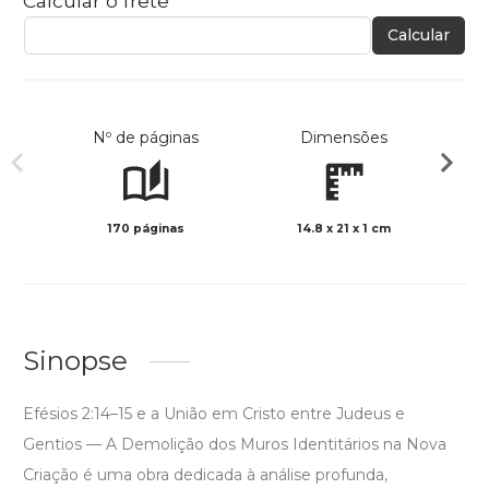
Calcular o frete
Calcular
Nº de páginas
Dimensões
170 páginas
14.8 x 21 x 1 cm
Preto 
Sinopse
Efésios 2:14–15 e a União em Cristo entre Judeus e
Gentios — A Demolição dos Muros Identitários na Nova
Criação é uma obra dedicada à análise profunda,