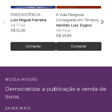
PREEXISTÊNCIA
A Vida Religiosa
Cosm
Luiz Miguel Ferreira
Consagrada em Tempos
Cristo
R$ 77,53
de Papa Francisco
Vanildo Luiz Zugno
crianç
Rafae
R$ 61,38
R$ 75,65
R$ 46
R$ 59,89
R$ 37
Comprar
Comprar
NOSSA MISSÃO
Democratizar a publicação e venda de
livros.
SAIBA MAIS