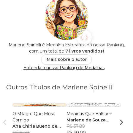
Marlene Spinelli é Medalha Estreante no nosso Ranking,
com um total de
7 livros vendidos!
Mais sobre o autor
Entenda o nosso Ranking de Medalhas
Outros Títulos de Marlene Spinelli
O Milagre Que Mora
Meninas Que Brilham
Memó
Comigo
Marlene de Souza
Sem 
Ana Chirle Bueno de
Spinelli
R$ 37,89
Ana C
Souza
R$ 31,58
R$ 30,00
Souz
R$ 34,