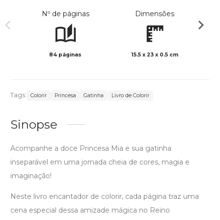
Nº de páginas
Dimensões
84 páginas
15.5 x 23 x 0.5 cm
Preto 
Tags:
Colorir
Princesa
Gatinha
Livro de Colorir
Sinopse
Acompanhe a doce Princesa Mia e sua gatinha
inseparável em uma jornada cheia de cores, magia e
imaginação!
Neste livro encantador de colorir, cada página traz uma
cena especial dessa amizade mágica no Reino