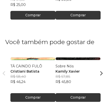
R$ 25,00
R$ 27
Comprar
Comprar
Você também pode gostar de
TÁ CAINDO FULÔ
Sobre Nós
Qualq
Cristiani Batista
Kamily Xavier
Kimbe
R$ 58,40
R$ 57,85
Bong
R$ 51
R$ 46,24
R$ 45,80
R$ 40
Comprar
Comprar