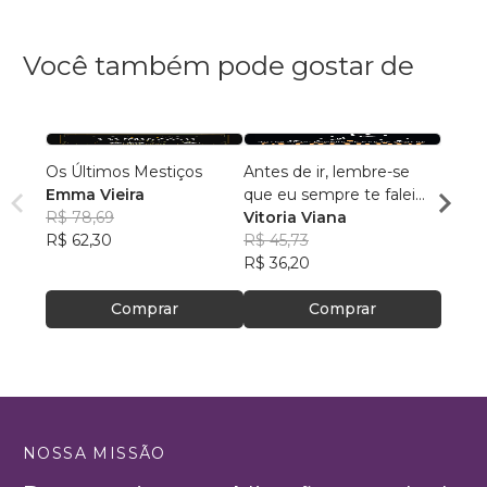
Você também pode gostar de
Os Últimos Mestiços
Antes de ir, lembre-se
Nath:
Emma Vieira
que eu sempre te falei
Despe
R$ 78,69
que seria amor
Vitoria Viana
José 
R$ 62,30
R$ 45,73
R$ 10
R$ 36,20
R$ 82
Comprar
Comprar
NOSSA MISSÃO