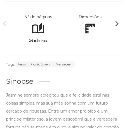
Nº de páginas
Dimensões
24 páginas
Col
Tags:
Amor
Ficção Juvenil
Mensagem
Sinopse
Jasmine sempre acreditou que a felicidade está nas
coisas simples, mas sua mãe sonha com um futuro
cercado de riquezas. Entre um amor proibido e um
príncipe misterioso, a jovem descobrirá que a verdadeira
fortuna não se mede em ouro, e sim no valor do coração.