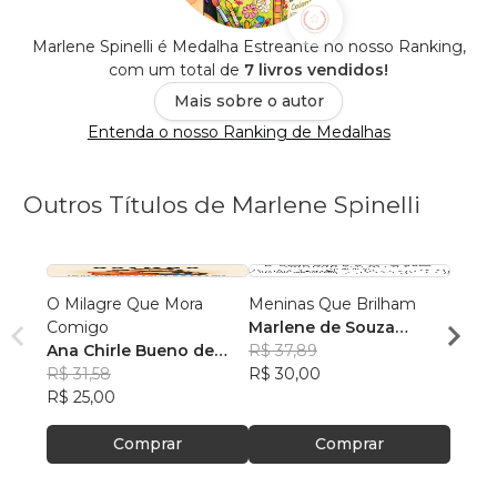
Marlene Spinelli é Medalha Estreante no nosso Ranking,
com um total de
7 livros vendidos!
Mais sobre o autor
Entenda o nosso Ranking de Medalhas
Outros Títulos de Marlene Spinelli
O Milagre Que Mora
Meninas Que Brilham
Memó
Comigo
Marlene de Souza
Sem 
Ana Chirle Bueno de
Spinelli
R$ 37,89
Ana C
Souza
R$ 31,58
R$ 30,00
Souz
R$ 34,
R$ 25,00
R$ 27
Comprar
Comprar