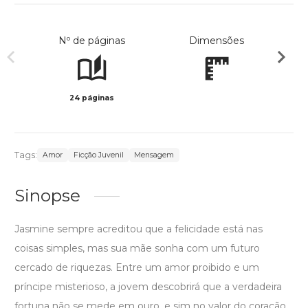
Nº de páginas
Dimensões
24 páginas
Col
Tags:
Amor
Ficção Juvenil
Mensagem
Sinopse
Jasmine sempre acreditou que a felicidade está nas
coisas simples, mas sua mãe sonha com um futuro
cercado de riquezas. Entre um amor proibido e um
príncipe misterioso, a jovem descobrirá que a verdadeira
fortuna não se mede em ouro, e sim no valor do coração.