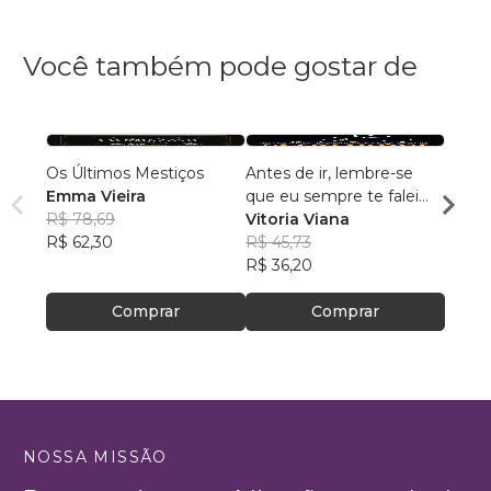
Você também pode gostar de
Os Últimos Mestiços
Antes de ir, lembre-se
Nath:
Emma Vieira
que eu sempre te falei
Despe
R$ 78,69
que seria amor
Vitoria Viana
José 
R$ 62,30
R$ 45,73
R$ 10
R$ 36,20
R$ 82
Comprar
Comprar
NOSSA MISSÃO