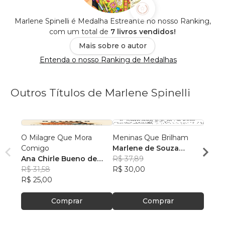
Marlene Spinelli é Medalha Estreante no nosso Ranking,
com um total de
7 livros vendidos!
Mais sobre o autor
Entenda o nosso Ranking de Medalhas
Outros Títulos de Marlene Spinelli
O Milagre Que Mora
Meninas Que Brilham
Memó
Comigo
Marlene de Souza
Sem 
Ana Chirle Bueno de
Spinelli
R$ 37,89
Ana C
Souza
R$ 31,58
R$ 30,00
Souz
R$ 34,
R$ 25,00
R$ 27
Comprar
Comprar