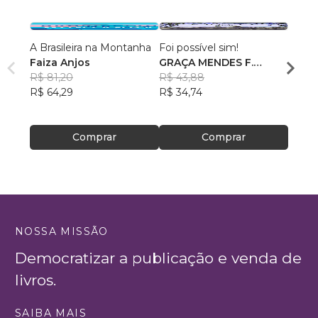
A Brasileira na Montanha
Foi possível sim!
Eu, V
Faiza Anjos
GRAÇA MENDES F.
Ana L
R$ 81,20
BASTOS
R$ 43,88
R$ 49
R$ 64,29
R$ 34,74
R$ 39
Comprar
Comprar
NOSSA MISSÃO
Democratizar a publicação e venda de
livros.
SAIBA MAIS