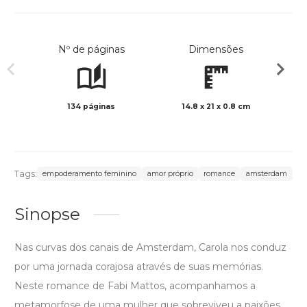
Nº de páginas
Dimensões
134 páginas
14.8 x 21 x 0.8 cm
Preto 
Tags:
empoderamento feminino
amor próprio
romance
amsterdam
Sinopse
Nas curvas dos canais de Amsterdam, Carola nos conduz
por uma jornada corajosa através de suas memórias.
Neste romance de Fabi Mattos, acompanhamos a
metamorfose de uma mulher que sobreviveu a paixões