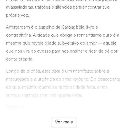
avassaladoras, traições e silêncios para encontrar sua
própria voz.
Amsterdam é o espelho de Carola: bela, livre e
contraditória. A cidade que abriga o romantismo puro é a
mesma que revela o lado subversivo do amor — aquele
que nos vira do avesso para nos ensinar a ficar de pé por
conta própria.
Longe de clichês, esta obra é um manifesto sobre a
maturidade e a urgência do amor-próprio. É a descoberta
de que, mesmo quando a reciprocidade falta, ainda
somos o grande amor de nossas vidas.
Uma hist ...
Ver mais