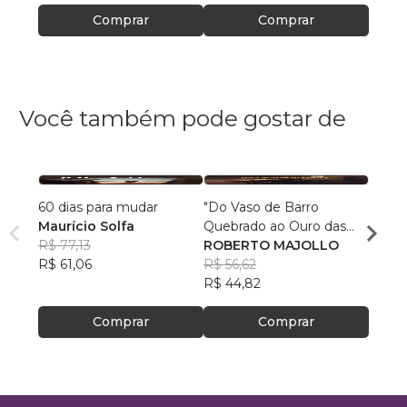
Comprar
Comprar
Você também pode gostar de
60 dias para mudar
"Do Vaso de Barro
Super
Maurício Solfa
Quebrado ao Ouro das
Mulhe
R$ 77,13
Mãos Divinas"
ROBERTO MAJOLLO
Bianc
R$ 61,06
R$ 56,62
R$ 67
R$ 44,82
R$ 53
Comprar
Comprar