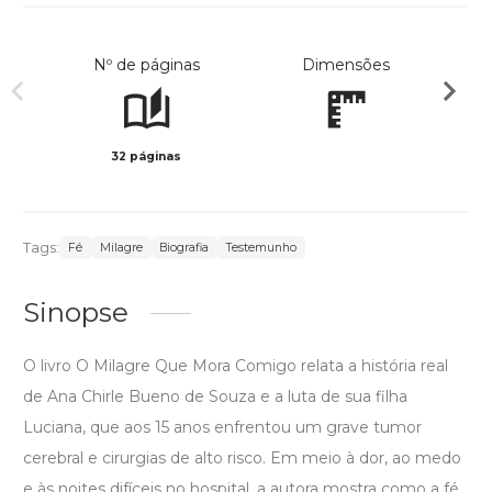
Nº de páginas
Dimensões
32 páginas
Preto 
Tags:
Fé
Milagre
Biografia
Testemunho
Sinopse
O livro O Milagre Que Mora Comigo relata a história real
de Ana Chirle Bueno de Souza e a luta de sua filha
Luciana, que aos 15 anos enfrentou um grave tumor
cerebral e cirurgias de alto risco. Em meio à dor, ao medo
e às noites difíceis no hospital, a autora mostra como a fé