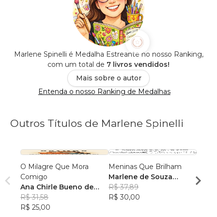
Marlene Spinelli é Medalha Estreante no nosso Ranking,
com um total de
7 livros vendidos!
Mais sobre o autor
Entenda o nosso Ranking de Medalhas
Outros Títulos de Marlene Spinelli
O Milagre Que Mora
Meninas Que Brilham
Memó
Comigo
Marlene de Souza
Sem 
Ana Chirle Bueno de
Spinelli
R$ 37,89
Ana C
Souza
R$ 31,58
R$ 30,00
Souz
R$ 34,
R$ 25,00
R$ 27