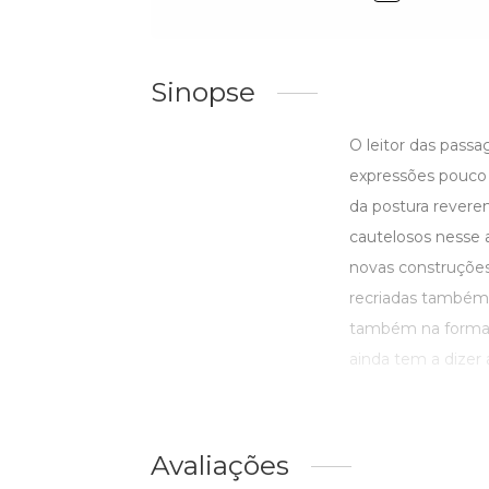
Sinopse
O leitor das passa
expressões pouco 
da postura reveren
cautelosos nesse a
novas construções l
recriadas também 
também na forma e
ainda tem a dizer a
Avaliações