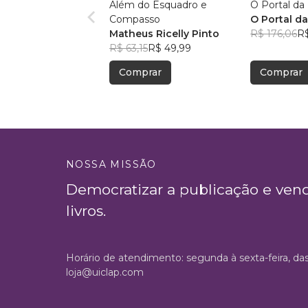
Além do Esquadro e
O Portal d
Compasso
O Portal d
Matheus Ricelly Pinto
R$ 176,06
R$
R$ 63,15
R$ 49,99
Comprar
Comprar
NOSSA MISSÃO
Democratizar a publicação e ven
livros.
Horário de atendimento: segunda à sexta-feira, da
loja@uiclap.com