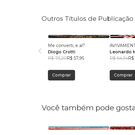
Outros Títulos de Publicaç
Me converti, e aí?
AVIVAMEN
Diogo Crotti
Leonardo 
R$ 73,20
R$ 57,95
R$ 64,34
R$
Comprar
Comprar
Você também pode gosta