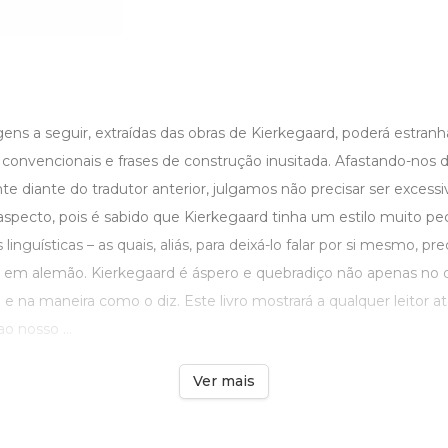
gens a seguir, extraídas das obras de Kierkegaard, poderá estranhar
convencionais e frases de construção inusitada. Afastando-nos
te diante do tradutor anterior, julgamos não precisar ser exces
specto, pois é sabido que Kierkegaard tinha um estilo muito pecu
inguísticas – as quais, aliás, para deixá-lo falar por si mesmo, pr
em alemão. Kierkegaard é áspero e quebradiço não apenas no 
 na maneira como o diz. Este livro mostrará a qualquer leitor a
o nosso ...
Ver mais