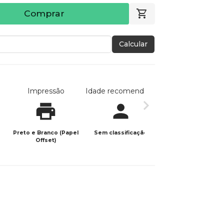
Comprar
Calcular
Impressão
Idade recomendada
Data de publicaç
Preto e Branco (Papel
Sem classificação
12/01/2026
Offset)