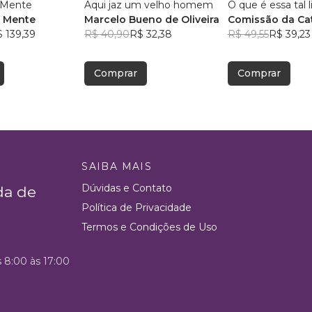
a Mente
Aqui jaz um velho homem
O que é essa tal 
a Mente
Marcelo Bueno de Oliveira
Comissão da Ca
 139,39
R$ 40,90
R$ 32,38
Paróquia São Ge
R$ 49,55
R$ 39,23
Magela.
, +19
Comprar
Comprar
SAIBA MAIS
Dúvidas e Contato
da de
Política de Privacidade
Termos e Condições de Uso
s 8:00 às 17:00