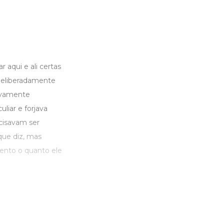
 aqui e ali certas
 deliberadamente
sivamente
liar e forjava
ecisavam ser
que diz, mas
tento o quanto ele