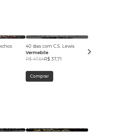
bichos
40 dias com C.S. Lewis
Teologia sistemática
Vermebile
facilitada
R$ 47,64
R$ 37,71
LOUIS BERKOFH
R$ 72,14
R$ 57,11
Comprar
Comprar