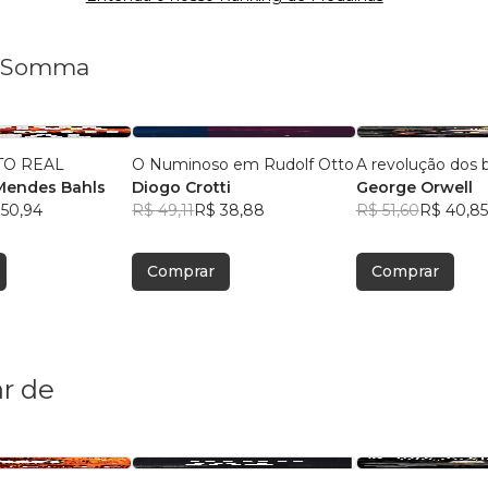
ão Somma
TO REAL
O Numinoso em Rudolf Otto
A revolução dos 
Mendes Bahls
Diogo Crotti
George Orwell
 50,94
R$ 49,11
R$ 38,88
R$ 51,60
R$ 40,85
Comprar
Comprar
r de