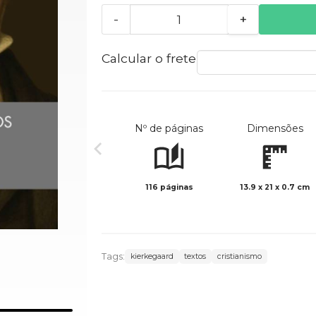
-
+
Calcular o frete
Nº de páginas
Dimensões
116 páginas
13.9 x 21 x 0.7 cm
Tags:
kierkegaard
textos
cristianismo