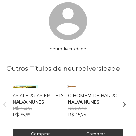
neurodiversidade
Outros Títulos de neurodiversidade
AS ALERGIAS EM PETS
O HOMEM DE BARRO
NEUR
NALVA NUNES
NALVA NUNES
TALE
R$ 45,08
R$ 57,78
ISOL
NALV
R$ 35,69
R$ 45,75
R$ 55
R$ 43
Comprar
Comprar