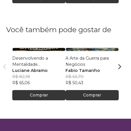
Você também pode gostar de
Desenvolvendo a
A Arte da Guerra para
O Jog
Mentalidade
Negócios
Rube
Empreendedora
Luciane Abramo
Fabio Tamanho
Macha
R$ 12
R$ 82,18
R$ 63,70
R$ 99
R$ 65,06
R$ 50,43
Comprar
Comprar