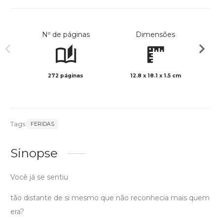
Nº de páginas
Dimensões
272 páginas
12.8 x 18.1 x 1.5 cm
Preto 
Tags:
FERIDAS
Sinopse
Você já se sentiu
tão distante de si mesmo que não reconhecia mais quem
era?