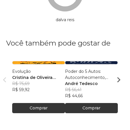
dalva reis
Você também pode gostar de
Evolução
Poder do 5 Autos:
Conex
Cristina de Oliveira
Autoconhecimento,
Samu
Leopoldino Rodrigues
R$ 75,69
Autocontrole,
André Tedesco
R$ 54
R$ 59,92
Autoestima,
R$ 56,41
R$ 43
Autoconfiança e
R$ 44,66
Autoperformance
Comprar
Comprar