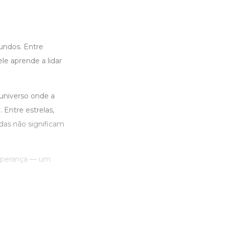
undos. Entre
le aprende a lidar
universo onde a
 Entre estrelas,
das não significam
esperança — um