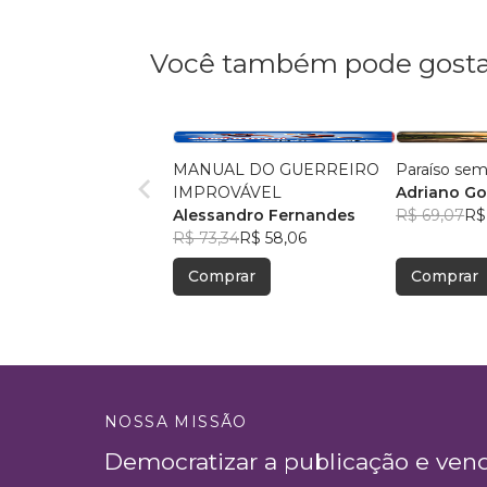
Você também pode gosta
MANUAL DO GUERREIRO
Paraíso se
IMPROVÁVEL
Adriano G
Alessandro Fernandes
R$ 69,07
R$
R$ 73,34
R$ 58,06
Comprar
Comprar
NOSSA MISSÃO
Democratizar a publicação e ven