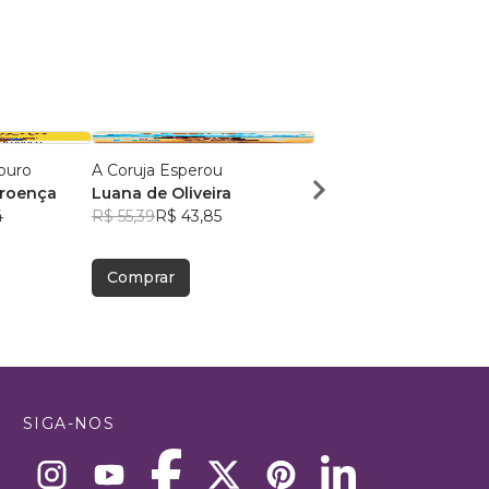
ouro
A Coruja Esperou
A Bruxa Que Era Avó
Proença
Luana de Oliveira
Ester Lopez
4
R$ 55,39
R$ 43,85
R$ 65,37
R$ 51,75
Comprar
Comprar
SIGA-NOS