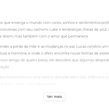
o que enxerga o mundo com cores, sonhos e sentimentos prof
conversas com seu cachorro Luke e lembranças cheias de azul, e
ue doem, mas também com o amor que permanece.
nder a perda da mãe e as mudanças no pai, Lucas constrói um 
ura à memória, e onde o afeto encontra novas formas de existir.
ovo amigo de quatro patas, ele descobre que algumas despedi
mação.
os Sentimentos é uma história delicada sobre luto, infância e 
rar que o amor nunca desaparece ...
Ver mais