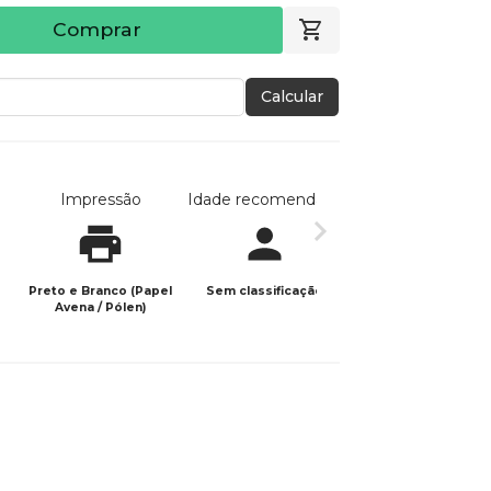
Comprar
Calcular
Impressão
Idade recomendada
Data de publicaç
Preto e Branco (Papel
Sem classificação
12/01/2026
Avena / Pólen)