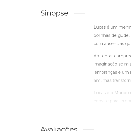
Sinopse
Lucas é um menin
bolinhas de gude, 
com ausências q
Ao tentar compree
imaginação se mist
lembranças e um n
fim, mas transfor
Lucas e o Mundo d
convite para lemb
Avaliações