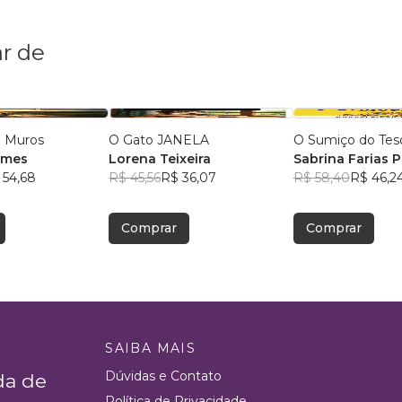
r de
m Muros
O Gato JANELA
O Sumiço do Tes
omes
Lorena Teixeira
Sabrina Farias 
 54,68
R$ 45,56
R$ 36,07
R$ 58,40
R$ 46,2
Comprar
Comprar
SAIBA MAIS
Dúvidas e Contato
da de
Política de Privacidade