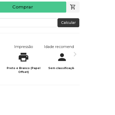
Comprar
Calcular
Impressão
Idade recomendada
Data de publicaç
Preto e Branco (Papel
Sem classificação
12/01/2026
Offset)