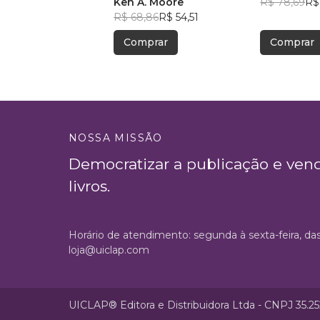
Interessante!
Ken A. Moore
R$ 78,69
R$
R$ 68,86
R$ 54,51
Comprar
Comprar
NOSSA MISSÃO
Democratizar a publicação e ven
livros.
Horário de atendimento: segunda à sexta-feira, da
loja@uiclap.com
UICLAP® Editora e Distribuidora Ltda - CNPJ 35.2