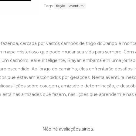
Tags:
ficção
aventura
azenda, cercada por vastos campos de trigo dourando e monta
 mapa misterioso que pode mudar sua vida para sempre. Com a 
um cachorro leal e inteligente, Brayan embarca em uma jorna
ro escondido. Ao longo do caminho, eles enfrentarão desafios i
dos que estavam escondidos por gerações. Nesta aventura inesq
liosas lições sobre coragem, amizade e determinação, e descobr
o está nas amizades que fazem, nas lições que aprendem e nas 
Não há avaliações ainda.