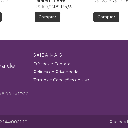
 62,30
ao Desconhecido
Daniel F. Porta
R$ 63,08
R$ 49,9
R$ 169,96
R$ 134,55
Comprar
Comprar
SAIBA MAIS
Dúvidas e Contato
da de
Política de Privacidade
Termos e Condições de Uso
s 8:00 às 17:00
52.144/0001-10
Rua dos I