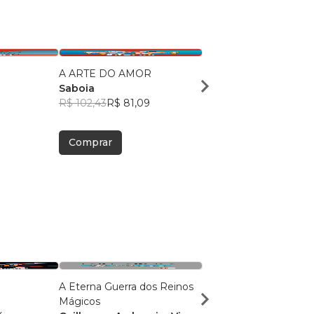
A ARTE DO AMOR
90 Dias de Silêncio
Saboia
Saboia
3
R$ 102,43
R$ 81,09
R$ 78,65
R$ 62,27
Comprar
Comprar
A Eterna Guerra dos Reinos
O SEGREDO DO LEÃ
Mágicos
Bárbara Herdy