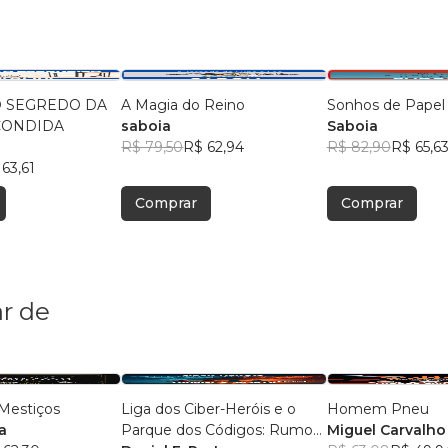
O SEGREDO DA
A Magia do Reino
Sonhos de Papel
CONDIDA
saboia
Saboia
R$ 79,50
R$ 62,94
R$ 82,90
R$ 65,6
63,61
Comprar
Comprar
r de
Mestiços
Liga dos Ciber-Heróis e o
Homem Pneu
a
Parque dos Códigos: Rumo
Miguel Carvalho