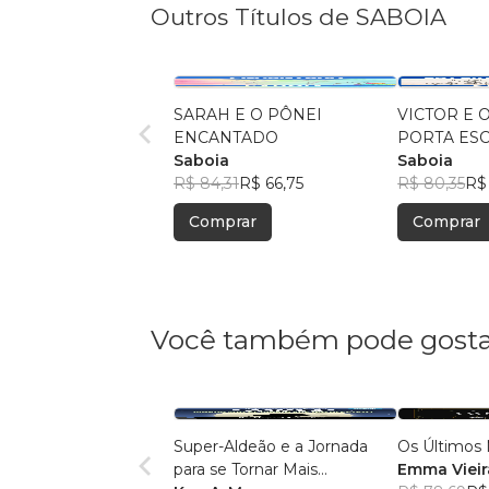
Outros Títulos de SABOIA
SARAH E O PÔNEI
VICTOR E 
ENCANTADO
PORTA ES
Saboia
Saboia
R$ 84,31
R$ 66,75
R$ 80,35
R$ 
Comprar
Comprar
Você também pode gosta
Super-Aldeão e a Jornada
Os Últimos 
para se Tornar Mais
Emma Vieir