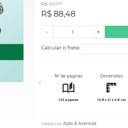
R$ 111,77
R$ 88,48
-
+
Calcular o frete
Nº de páginas
Dimensões
142 páginas
14.8 x 21 x 0.8 cm
Ação & Aventura
Categorias: