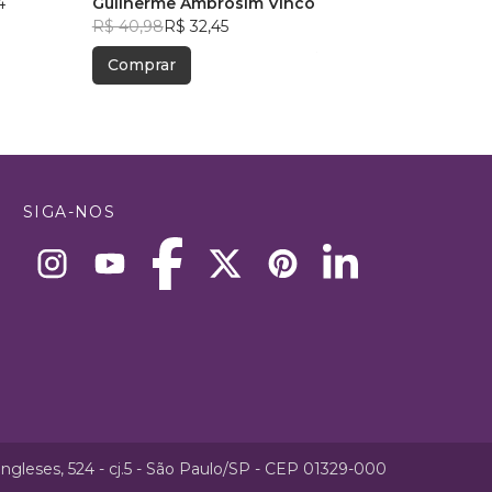
4
Guilherme Ambrosim Vinco
R$ 61,28
R$ 48,51
R$ 40,98
R$ 32,45
Comprar
Comprar
SIGA-NOS
ngleses, 524 - cj.5 - São Paulo/SP - CEP 01329-000