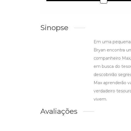
Sinopse
Em uma pequena f
Bryan encontra um
companheiro Max, 
em busca do tesou
descobrirão segre
Max aprenderão va
verdadeiro tesour
vivem.
Avaliações