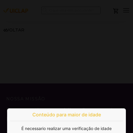
VOLTAR
NOSSA MISSÃO
Democratizar a publicação e venda de
Conteúdo para maior de idade
livros.
É necessario realizar uma verificação de idade
SAIBA MAIS