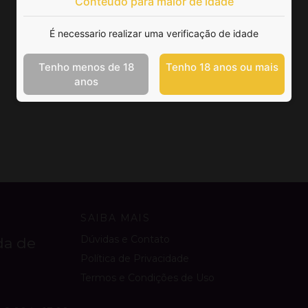
Conteúdo para maior de idade
É necessario realizar uma verificação de idade
Tenho menos de 18
Tenho 18 anos ou mais
anos
SAIBA MAIS
Dúvidas e Contato
da de
Política de Privacidade
Termos e Condições de Uso