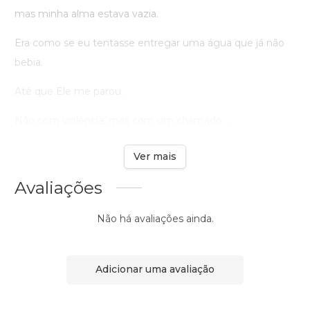
mas minha alma estava vazia.
Era como se eu tentasse entregar uma água que já não
bebia.
Até que Ele me parou.
Não com violência, mas com um chamado ...
Ver mais
Avaliações
Não há avaliações ainda.
Adicionar uma avaliação