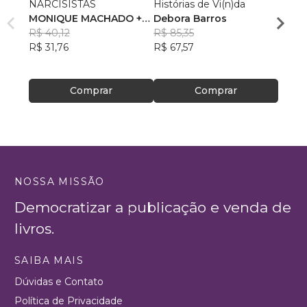
NARCISISTAS
Histórias de Vi(n)da
Aquel
MONIQUE MACHADO +
Debora Barros
era ab
18 AUTORES
R$ 40,12
R$ 85,35
sabia
Franc
R$ 31,76
R$ 67,57
Olivei
R$ 43
R$ 34
Comprar
Comprar
NOSSA MISSÃO
Democratizar a publicação e venda de
livros.
SAIBA MAIS
Dúvidas e Contato
Política de Privacidade