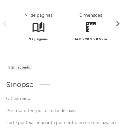
Nº de páginas
Dimensões
72 páginas
14.8 x 20.9 x 0.5 cm
Preto 
Tags:
advento
Sinopse
O Chamado
Por muito tempo, fui forte demais.
Forte por fora, enquanto por dentro eu me desfazia em