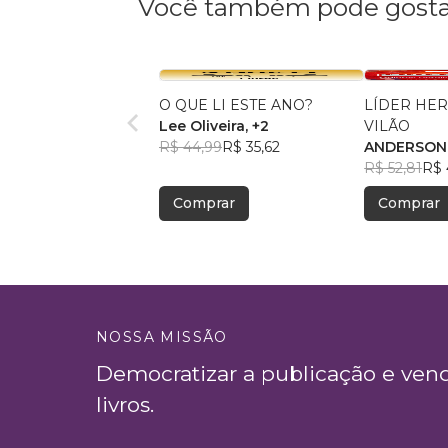
Você também pode gosta
O QUE LI ESTE ANO?
LÍDER HER
Lee Oliveira
, +2
VILÃO
R$ 44,99
R$ 35,62
ANDERSON
R$ 52,81
R$ 
Comprar
Comprar
NOSSA MISSÃO
Democratizar a publicação e ven
livros.