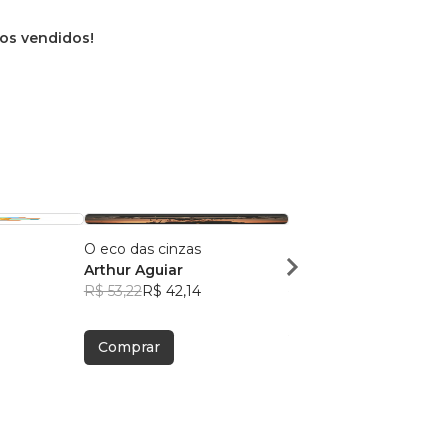
vros vendidos!
O eco das cinzas
Sentinelas da Vida
Arthur Aguiar
Arthur Aguiar
R$ 53,22
R$ 42,14
R$ 51,17
R$ 40,51
Comprar
Comprar