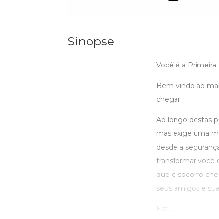
Sinopse
Você é a Primeira
Bem-vindo ao manua
chegar.
Ao longo destas p
mas exige uma me
desde a segurança
transformar você
que o socorro che
seus amigos e sua 
Est ...