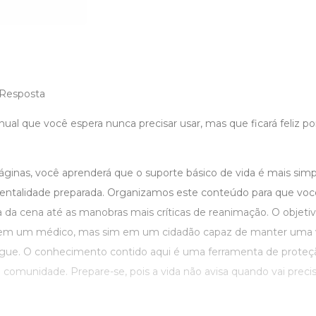
 Resposta
l que você espera nunca precisar usar, mas que ficará feliz por 
áginas, você aprenderá que o suporte básico de vida é mais simp
ntalidade preparada. Organizamos este conteúdo para que vo
 da cena até as manobras mais críticas de reanimação. O objetiv
 em um médico, mas sim em um cidadão capaz de manter uma ví
gue. O conhecimento contido aqui é uma ferramenta de proteção
comunidade. Prepare-se, pois a vida não avisa quando vai precis