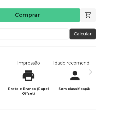
Comprar
Calcular
Impressão
Idade recomendada
Data de publicaç
Preto e Branco (Papel
Sem classificação
12/01/2026
Offset)