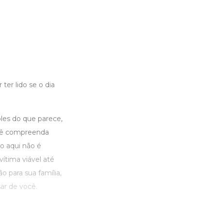
ter lido se o dia
les do que parece,
cê compreenda
o aqui não é
tima viável até
 para sua família,
ar de você.