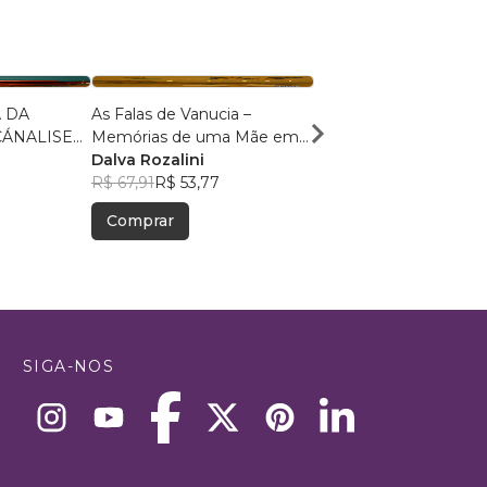
 DA
As Falas de Vanucia –
Além da Redação 100
CÁNALISE
Memórias de uma Mãe em
Susane Costa
I
Travessia nas Sessões de
Dalva Rozalini
R$ 81,37
R$ 64,42
0
Psicanálise
R$ 67,91
R$ 53,77
Comprar
Comprar
SIGA-NOS