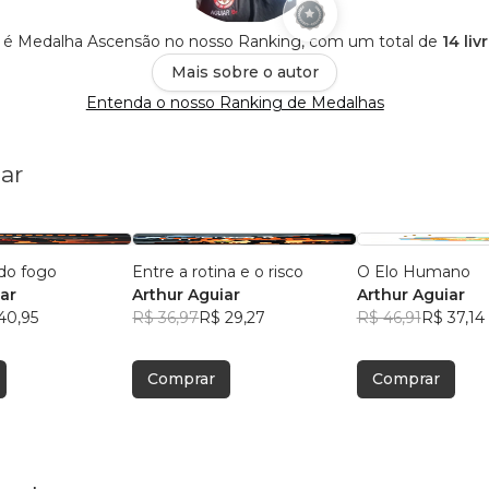
r é Medalha Ascensão no nosso Ranking, com um total de
14 li
Mais sobre o autor
Entenda o nosso Ranking de Medalhas
ar
do fogo
Entre a rotina e o risco
O Elo Humano
ar
Arthur Aguiar
Arthur Aguiar
40,95
R$ 36,97
R$ 29,27
R$ 46,91
R$ 37,14
Comprar
Comprar