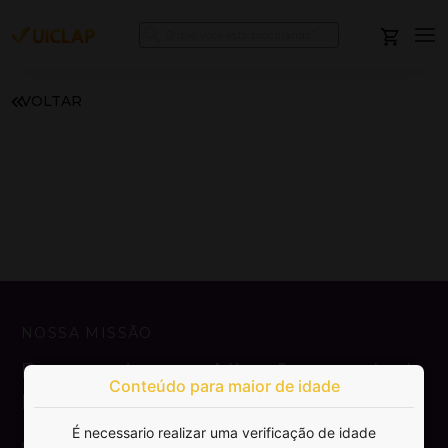
VOLTAR
NOSSA MISSÃO
Democratizar a publicação e venda de
Conteúdo para maior de idade
livros.
É necessario realizar uma verificação de idade
SAIBA MAIS