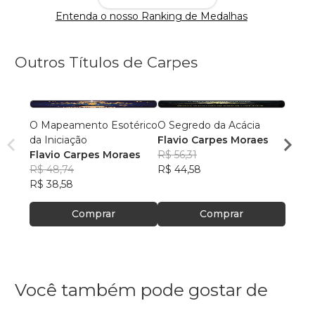
Entenda o nosso Ranking de Medalhas
Outros Títulos de Carpes
O Mapeamento Esotérico
O Segredo da Acácia
Colet
da Iniciação
Flavio Carpes Moraes
Temp
Flavio Carpes Moraes
R$ 56,31
Flavi
R$ 48,74
R$ 44,58
R$ 51,
R$ 38,58
R$ 40
Comprar
Comprar
Você também pode gostar de