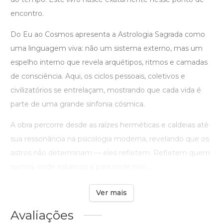
encontro.
Do Eu ao Cosmos apresenta a Astrologia Sagrada como
uma linguagem viva: não um sistema externo, mas um
espelho interno que revela arquétipos, ritmos e camadas
de consciência. Aqui, os ciclos pessoais, coletivos e
civilizatórios se entrelaçam, mostrando que cada vida é
parte de uma grande sinfonia cósmica.
A obra percorre desde as raízes herméticas e caldeias até
sua ressonância na psicologia moderna, revelando que os
astros não determinam — eles refletem. Refletem quem
somos, onde estamos e para onde nos ...
Ver mais
Avaliações