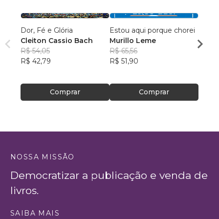
Dor, Fé e Glória
Estou aqui porque chorei
Culti
Cleiton Cassio Bach
Murillo Leme
Fábio
R$ 54,05
R$ 65,56
Silva
R$ 40
R$ 42,79
R$ 51,90
R$ 32
Comprar
Comprar
NOSSA MISSÃO
Democratizar a publicação e venda de
livros.
SAIBA MAIS