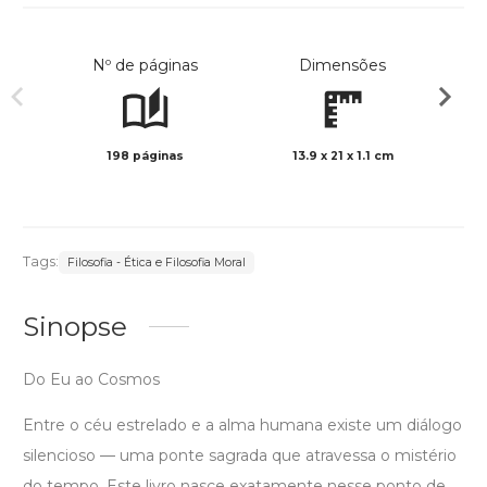
Nº de páginas
Dimensões
198 páginas
13.9 x 21 x 1.1 cm
Preto 
Tags:
Filosofia - Ética e Filosofia Moral
Sinopse
Do Eu ao Cosmos
Entre o céu estrelado e a alma humana existe um diálogo
silencioso — uma ponte sagrada que atravessa o mistério
do tempo. Este livro nasce exatamente nesse ponto de