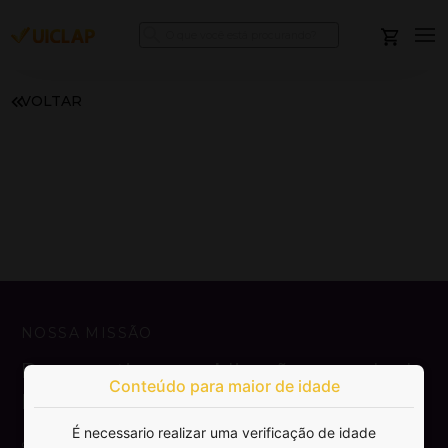
VOLTAR
NOSSA MISSÃO
Democratizar a publicação e venda de
Conteúdo para maior de idade
livros.
É necessario realizar uma verificação de idade
SAIBA MAIS