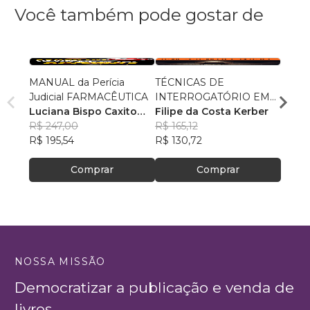
Você também pode gostar de
MANUAL da Perícia
TÉCNICAS DE
Manua
Judicial FARMACÊUTICA
INTERROGATÓRIO EM
Jurídi
Luciana Bispo Caxito
TEMPO REAL
Filipe da Costa Kerber
Rodri
Lopes Cançado
R$ 247,00
R$ 165,12
R$ 60
R$ 195,54
R$ 130,72
R$ 47
Comprar
Comprar
NOSSA MISSÃO
Democratizar a publicação e venda de
livros.