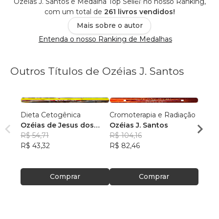
Ozéias J. Santos é Medalha Top Seller no nosso Ranking,
com um total de
261 livros vendidos!
Mais sobre o autor
Entenda o nosso Ranking de Medalhas
Outros Títulos de Ozéias J. Santos
Dieta Cetogênica
Cromoterapia e Radiação
Vadem
Ozéias de Jesus dos
Ozéias J. Santos
Ozéia
Santos
R$ 54,71
R$ 104,16
R$ 15
R$ 43,32
R$ 82,46
R$ 12
Comprar
Comprar