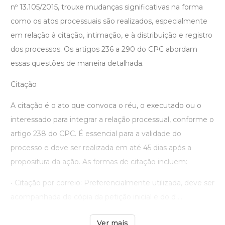
nº 13.105/2015, trouxe mudanças significativas na forma
como os atos processuais são realizados, especialmente
em relação à citação, intimação, e à distribuição e registro
dos processos. Os artigos 236 a 290 do CPC abordam
essas questões de maneira detalhada.
Citação
A citação é o ato que convoca o réu, o executado ou o
interessado para integrar a relação processual, conforme o
artigo 238 do CPC. É essencial para a validade do
processo e deve ser realizada em até 45 dias após a
propositura da ação. As formas de citação incluem:
• Citação por correio: Preferencialmente utilizada, deve ser
acompanhada de cópia da petição inicial e do d ...
Ver mais