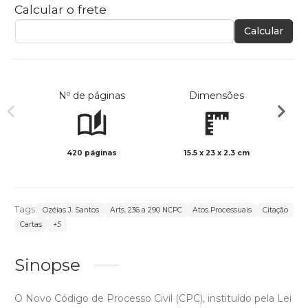
Calcular o frete
Calcular
Nº de páginas
Dimensões
420 páginas
15.5 x 23 x 2.3 cm
Preto 
Tags:
Ozéias J. Santos
Arts. 236 a 290 NCPC
Atos Processuais
Citação
Cartas
+5
Sinopse
O Novo Código de Processo Civil (CPC), instituído pela Lei