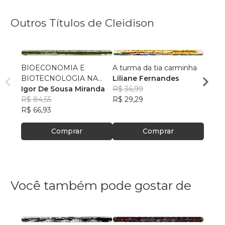
Outros Títulos de Cleidison
BIOECONOMIA E
A turma da tia carminha
ENCA
BIOTECNOLOGIA NA
Liliane Fernandes
PUR
AMAZÔNIA +100 IDEIAS
Igor De Sousa Miranda
R$ 36,99
Denis
PARA PESQUISA E
R$ 84,55
R$ 29,29
Olivei
R$ 40
EDUCAÇÃO
R$ 66,93
R$ 31
Comprar
Comprar
Você também pode gostar de