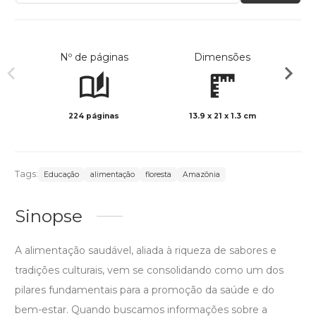
Nº de páginas
Dimensões
224 páginas
13.9 x 21 x 1.3 cm
Preto 
Tags:
Educação
alimentação
floresta
Amazônia
Sinopse
A alimentação saudável, aliada à riqueza de sabores e
tradições culturais, vem se consolidando como um dos
pilares fundamentais para a promoção da saúde e do
bem-estar. Quando buscamos informações sobre a