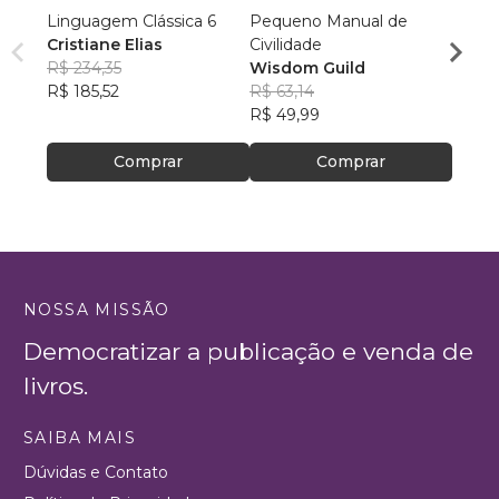
Linguagem Clássica 6
Pequeno Manual de
Fraçõ
Cristiane Elias
Civilidade
Sergi
R$ 234,35
Wisdom Guild
R$ 36
R$ 185,52
R$ 63,14
R$ 28
R$ 49,99
Comprar
Comprar
NOSSA MISSÃO
Democratizar a publicação e venda de
livros.
SAIBA MAIS
Dúvidas e Contato