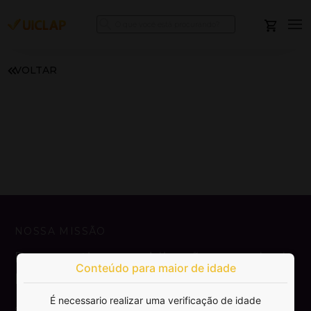
VOLTAR
NOSSA MISSÃO
Democratizar a publicação e venda de
Conteúdo para maior de idade
livros.
É necessario realizar uma verificação de idade
SAIBA MAIS