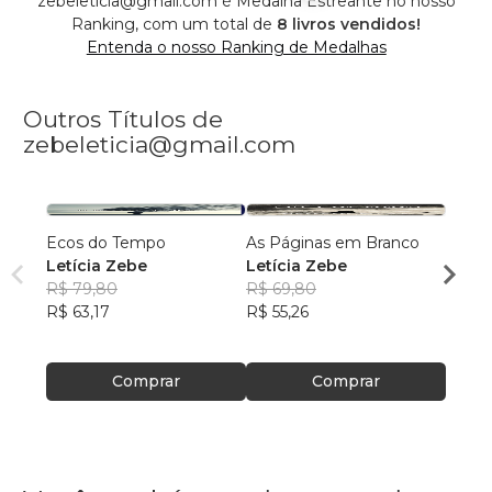
zebeleticia@gmail.com é Medalha Estreante no nosso
Ranking, com um total de
8 livros vendidos!
Entenda o nosso Ranking de Medalhas
Outros Títulos de
zebeleticia@gmail.com
Ecos do Tempo
As Páginas em Branco
Alerta
Letícia Zebe
Letícia Zebe
Letíc
R$ 79,80
R$ 69,80
R$ 13
R$ 63,17
R$ 55,26
R$ 10
Comprar
Comprar