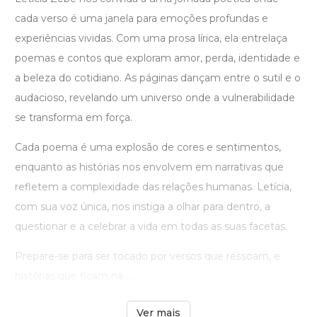
cada verso é uma janela para emoções profundas e
experiências vividas. Com uma prosa lírica, ela entrelaça
poemas e contos que exploram amor, perda, identidade e
a beleza do cotidiano. As páginas dançam entre o sutil e o
audacioso, revelando um universo onde a vulnerabilidade
se transforma em força.
Cada poema é uma explosão de cores e sentimentos,
enquanto as histórias nos envolvem em narrativas que
refletem a complexidade das relações humanas. Letícia,
com sua voz única, nos instiga a olhar para dentro, a
questionar e a celebrar a vida em todas as suas facetas.
Prepare-se para ser tocado por versos que ressoam, e
histórias que ficam na ...
Ver mais