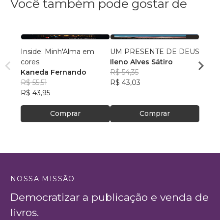
Você também pode gostar de
Inside: Minh'Alma em
UM PRESENTE DE DEUS
Quand
cores
Ileno Alves Sátiro
Alma 
Kaneda Fernando
R$ 54,35
Diog
R$ 55,51
R$ 43,03
R$ 31
R$ 43,95
R$ 25
Comprar
Comprar
NOSSA MISSÃO
Democratizar a publicação e venda de
livros.