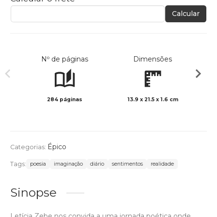
Calcular
Nº de páginas
Dimensões
284 páginas
13.9 x 21.5 x 1.6 cm
Preto 
Épico
Categorias:
Tags:
poesia
imaginação
diário
sentimentos
realidade
Sinopse
Letícia Zebe nos convida a uma jornada poética onde