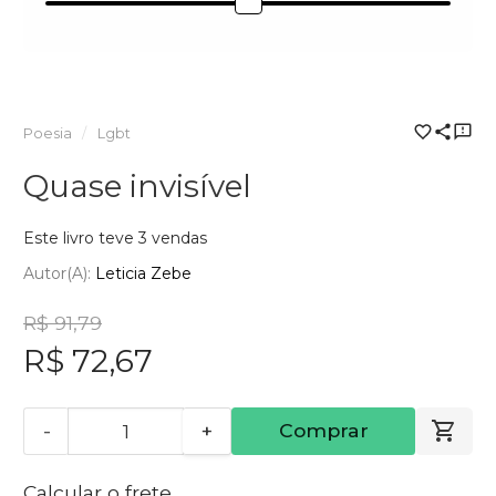
Poesia
Lgbt
Quase invisível
Este livro teve 3 vendas
Autor(a):
Leticia Zebe
R$ 91,79
R$ 72,67
-
+
Comprar
Calcular o frete