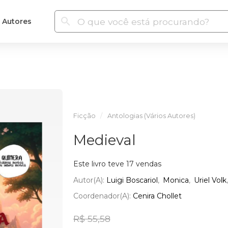
Autores
Ficção
Antologias (Vários Autores)
Medieval
Este livro teve 17 vendas
Autor(a):
Luigi Boscariol
Monica
Uriel Volk
Coordenador(a):
Cenira Chollet
R$ 55,58