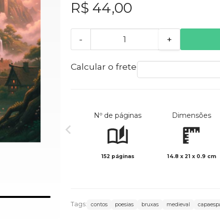
R$ 44,00
-
+
Calcular o frete
Nº de páginas
Dimensões
152 páginas
14.8 x 21 x 0.9 cm
Tags:
contos
poesias
bruxas
medieval
capaesp