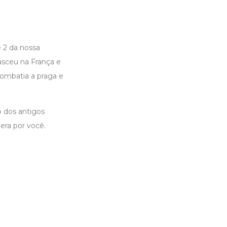
 2 da nossa
asceu na França e
combatia a praga e
o dos antigos
era por você.