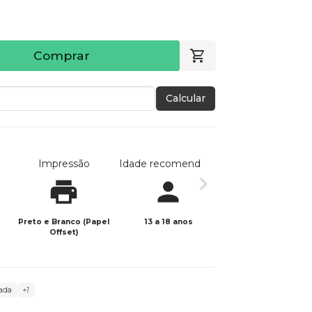
Comprar
Calcular
Impressão
Idade recomendada
Data de publicaç
Preto e Branco (Papel
13 a 18 anos
10/01/2026
Offset)
ada
+1