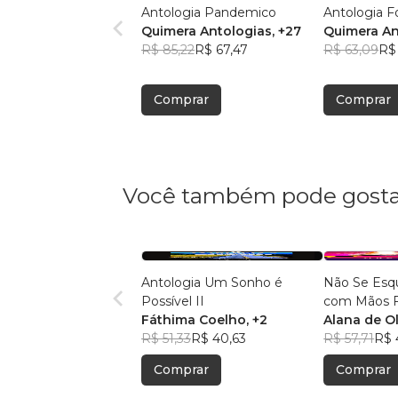
Antologia Pandemico
Antologia F
Quimera Antologias
, +27
Quimera An
R$ 85,22
R$ 67,47
R$ 63,09
R$
Comprar
Comprar
Você também pode gosta
Antologia Um Sonho é
Não Se Esqu
Possível II
com Mãos F
Fáthima Coelho
, +2
Alana de Ol
R$ 51,33
R$ 40,63
R$ 57,71
R$ 
Comprar
Comprar