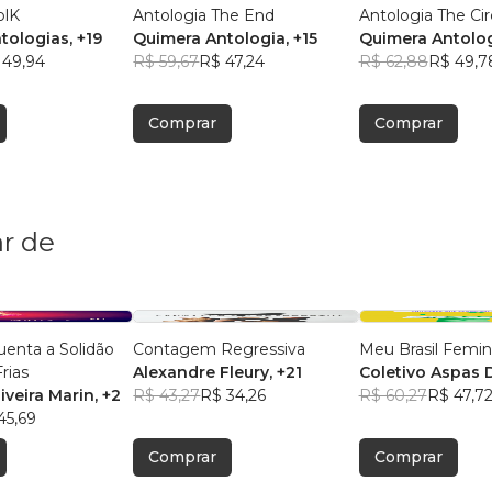
olK
Antologia The End
Antologia The Ci
tologias
, +19
Quimera Antologia
, +15
Quimera Antolo
 49,94
R$ 59,67
R$ 47,24
R$ 62,88
R$ 49,7
Comprar
Comprar
r de
enta a Solidão
Contagem Regressiva
Meu Brasil Femini
rias
Alexandre Fleury
, +21
Coletivo Aspas 
iveira Marin
, +2
R$ 43,27
R$ 34,26
R$ 60,27
R$ 47,7
45,69
Comprar
Comprar