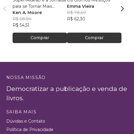
Super-Aldeão e a Jornada
Os Últimos Mestiços
Liga d
para se Tornar Mais
Emma Vieira
Parqu
Interessante!
Ken A. Moore
R$ 78,69
Rumo
Danie
R$ 68,86
R$ 62,30
R$ 16
R$ 54,51
R$ 13
Comprar
Comprar
NOSSA MISSÃO
Democratizar a publicação e venda de
livros.
SAIBA MAIS
Dúvidas e Contato
Política de Privacidade