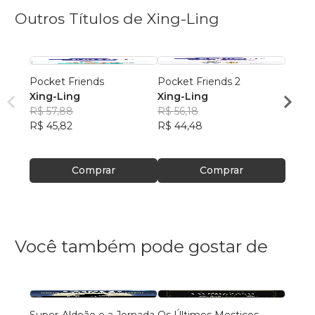
Outros Títulos de Xing-Ling
Pocket Friends
Pocket Friends 2
Pocke
Xing-Ling
Xing-Ling
en Es
R$ 57,88
R$ 56,18
Xing-
R$ 45,82
R$ 44,48
R$ 57
R$ 45
Comprar
Comprar
Você também pode gostar de