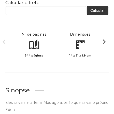
Calcular o frete
Calcular
Nº de páginas
Dimensões
344 páginas
14 x 21 x 1.9 cm
Preto 
Sinopse
Eles salvaram a Terra. Mas agora, terão que salvar o próprio
Éden.