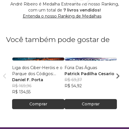
André Ribeiro é Medalha Estreante no nosso Ranking,
com um total de
7 livros vendidos!
Entenda o nosso Ranking de Medalhas
Você também pode gostar de
Liga dos Ciber-Heróis e o
Fúria Das Águas
Os Ma
Parque dos Códigos:
Patrick Padilha Cesario
Alexa
Rumo ao Desconhecido
Daniel F. Porta
R$ 69,37
R$ 87
R$ 169,96
R$ 54,92
R$ 69
R$ 134,55
Comprar
Comprar