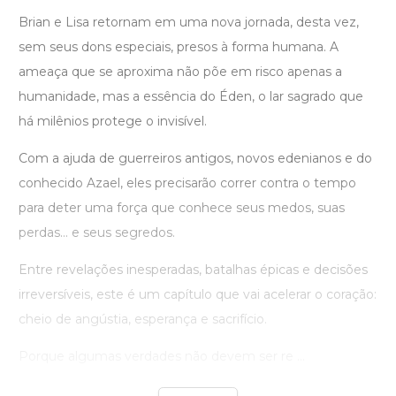
Brian e Lisa retornam em uma nova jornada, desta vez,
sem seus dons especiais, presos à forma humana. A
ameaça que se aproxima não põe em risco apenas a
humanidade, mas a essência do Éden, o lar sagrado que
há milênios protege o invisível.
Com a ajuda de guerreiros antigos, novos edenianos e do
conhecido Azael, eles precisarão correr contra o tempo
para deter uma força que conhece seus medos, suas
perdas... e seus segredos.
Entre revelações inesperadas, batalhas épicas e decisões
irreversíveis, este é um capítulo que vai acelerar o coração:
cheio de angústia, esperança e sacrifício.
Porque algumas verdades não devem ser re ...