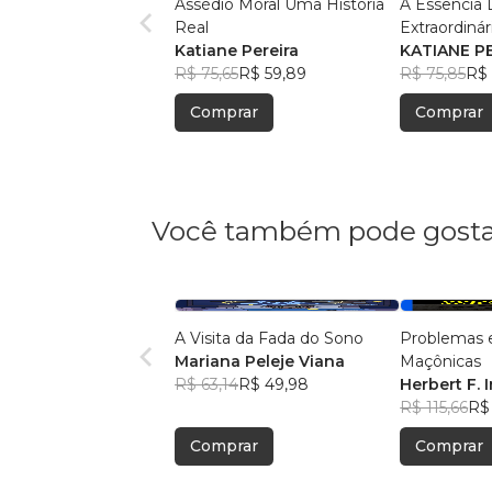
Assédio Moral Uma História
A Essência
Real
Extraordinár
Katiane Pereira
KATIANE P
R$ 75,65
R$ 59,89
R$ 75,85
R$ 
Comprar
Comprar
Você também pode gosta
A Visita da Fada do Sono
Problemas 
Mariana Peleje Viana
Maçônicas
R$ 63,14
R$ 49,98
Herbert F.
R$ 115,66
R$ 
Comprar
Comprar