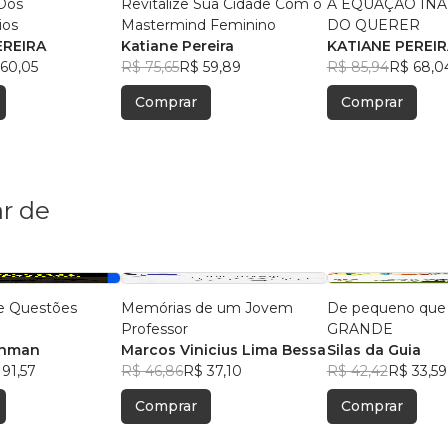
 Dos
Revitalize Sua Cidade Com o
A EQUAÇÃO IN
ios
Mastermind Feminino
DO QUERER
EREIRA
Katiane Pereira
KATIANE PEREIR
60,05
R$ 75,65
R$ 59,89
R$ 85,94
R$ 68,0
Comprar
Comprar
r de
e Questões
Memórias de um Jovem
De pequeno que 
Professor
GRANDE
 Inman
Marcos Vinicius Lima Bessa
Silas da Guia
91,57
R$ 46,86
R$ 37,10
R$ 42,42
R$ 33,59
Comprar
Comprar