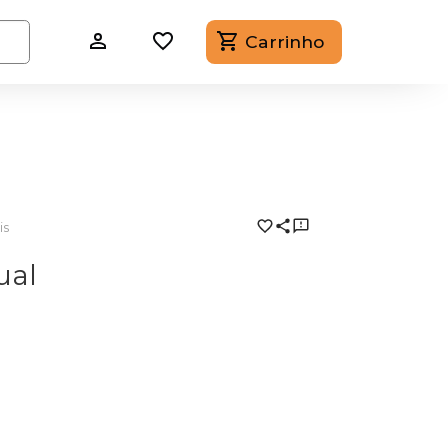
Carrinho
is
ual