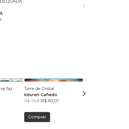
ADEQUADA
A
4
se faz
Torre de Cristal
O Único Discurso de G
Kéuren Cañedo
Marcos Dattoli
R$ 75,81
R$ 60,01
R$ 54,60
R$ 43,22
Comprar
Comprar