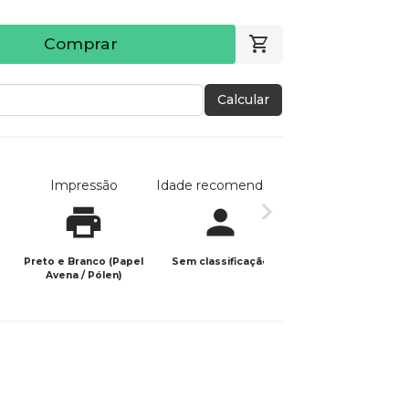
Comprar
Calcular
Impressão
Idade recomendada
Data de publicaç
Preto e Branco (Papel
Sem classificação
10/01/2026
Avena / Pólen)