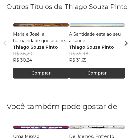
Outros Títulos de Thiago Souza Pinto
Maria e José: a
A Santidade esta ao seu
Da Pri
humanidade que acolheu
alcance
Verda
o Cristo
Thiago Souza Pinto
Thiago Souza Pinto
Thiag
R$ 38,20
R$ 39,98
R$ 39
R$ 30,24
R$ 31,65
R$ 31,
Comprar
Comprar
Você também pode gostar de
Uma Missão
De Joelhos, Enfrento
Teste