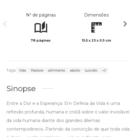
Nº de páginas
Dimensões
78 páginas
15.5 x 23 x 0.5 cm
Preto 
Tags:
Vida
Pastoral
sofrimento
aborto
suicídio
+3
Sinopse
Entre a Dor e a Esperança: Em Defesa da Vida é uma
reflexão profunda, humana e cristã sobre o valor inviolável
da vida humana diante dos grandes dilemas
contemporâneos. Partindo da convicção de que toda vida