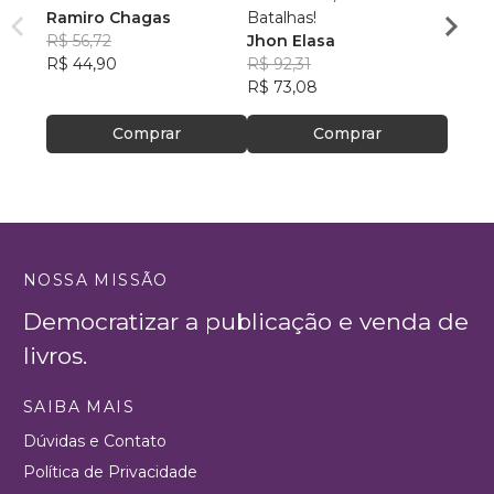
Ramiro Chagas
Batalhas!
grand
R$ 56,72
Jhon Elasa
Apóst
Comi
R$ 44,90
R$ 92,31
perse
da Pa
R$ 81
R$ 73,08
Geral
R$ 64
Comprar
Comprar
NOSSA MISSÃO
Democratizar a publicação e venda de
livros.
SAIBA MAIS
Dúvidas e Contato
Política de Privacidade