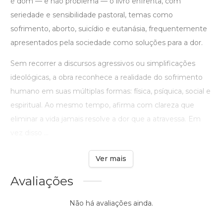
é dom — e não problema — o livro enfrenta, com
seriedade e sensibilidade pastoral, temas como
sofrimento, aborto, suicídio e eutanásia, frequentemente
apresentados pela sociedade como soluções para a dor.
Sem recorrer a discursos agressivos ou simplificações
ideológicas, a obra reconhece a realidade do sofrimento
humano em suas múltiplas formas: física, psíquica, social e
espiritual. Ao mesmo tempo, afirma com clareza que
eliminar a vida jamais resolve a dor que a atravessa. Em
vez disso ...
Ver mais
Avaliações
Não há avaliações ainda.