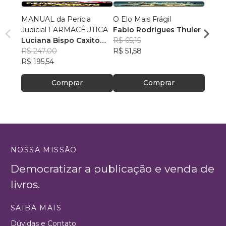
MANUAL da Perícia
O Elo Mais Frágil
Méto
Judicial FARMACÊUTICA
Fabio Rodrigues Thuler
Danie
Luciana Bispo Caxito
R$ 65,15
Casal
R$ 18
Lopes Cançado
R$ 247,00
R$ 51,58
R$ 14
R$ 195,54
Comprar
Comprar
NOSSA MISSÃO
Democratizar a publicação e venda de
livros.
SAIBA MAIS
Dúvidas e Contato