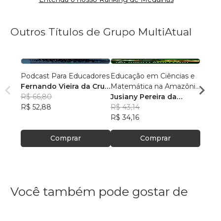
Outros Títulos de Grupo MultiAtual
Podcast Para Educadores
Educação em Ciências e
Linguí
Fernando Vieira da Cruz
Matemática na Amazônia
Cultu
(Fernandinho Cruz)
R$ 66,80
Legal: Pesquisas e
Jusiany Pereira da
Histór
Érica
R$ 52,88
Práticas Pedagógicas
Cunha dos Santos
R$ 43,14
Carva
R$ 42
R$ 34,16
R$ 33
Comprar
Comprar
Você também pode gostar de