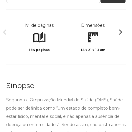
Nº de páginas
Dimensões
184 páginas
14 x 21 x 1.1 cm
Preto 
Sinopse
Segundo a Organização Mundial de Saúde (OMS), Saúde
pode ser definida como “um estado de completo bem-
estar físico, mental e social, e não apenas a ausência de
doença ou enfermidades”. Sendo assim, não basta apenas