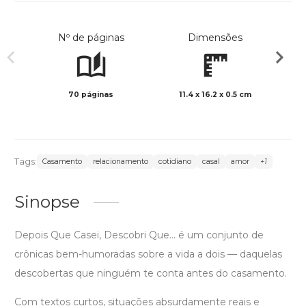
Nº de páginas
Dimensões
70 páginas
11.4 x 16.2 x 0.5 cm
Preto 
Tags:
Casamento
relacionamento
cotidiano
casal
amor
+1
Sinopse
Depois Que Casei, Descobri Que… é um conjunto de
crônicas bem-humoradas sobre a vida a dois — daquelas
descobertas que ninguém te conta antes do casamento.
Com textos curtos, situações absurdamente reais e