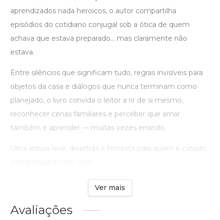
aprendizados nada heroicos, o autor compartilha
episódios do cotidiano conjugal sob a ótica de quem
achava que estava preparado… mas claramente não
estava.
Entre silêncios que significam tudo, regras invisíveis para
objetos da casa e diálogos que nunca terminam como
planejado, o livro convida o leitor a rir de si mesmo,
reconhecer cenas familiares e perceber que amar
também é aprender — muitas vezes errando.
Uma leitura leve, divertida e honesta para quem é casado,
está pensando em casa ...
Ver mais
Avaliações