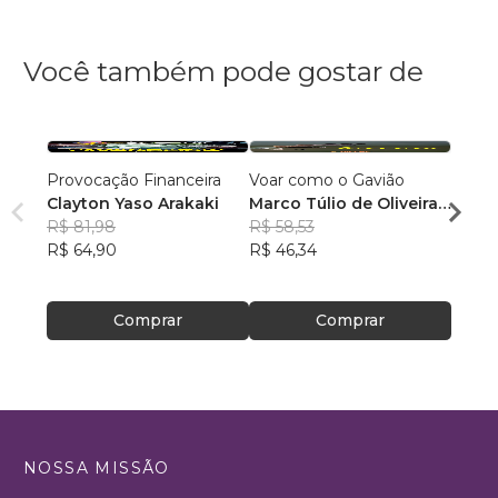
Você também pode gostar de
Provocação Financeira
Voar como o Gavião
VOU 
Clayton Yaso Arakaki
Marco Túlio de Oliveira
Milto
R$ 81,98
e Britto
R$ 58,53
Abru
R$ 57,
R$ 64,90
R$ 46,34
Filho
R$ 45
Comprar
Comprar
NOSSA MISSÃO