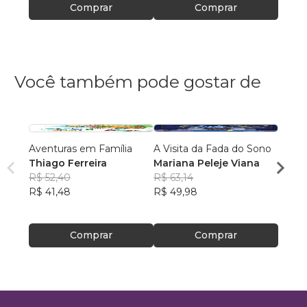
Comprar
Comprar
Você também pode gostar de
Aventuras em Família
A Visita da Fada do Sono
Mãe d
Thiago Ferreira
Mariana Peleje Viana
como 
R$ 52,40
R$ 63,14
aprend
Prisci
R$ 41,48
R$ 49,98
R$ 73
R$ 57
Comprar
Comprar