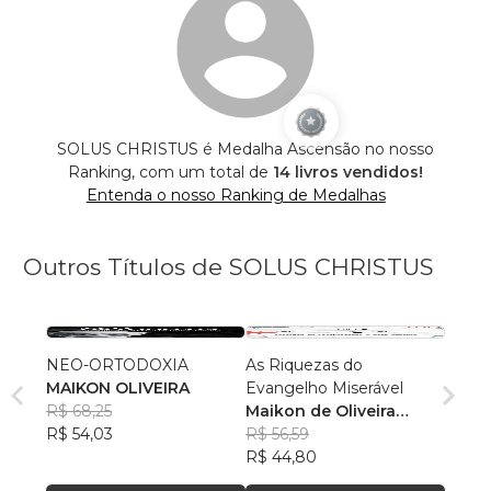
SOLUS CHRISTUS é Medalha Ascensão no nosso
Ranking, com um total de
14 livros vendidos!
Entenda o nosso Ranking de Medalhas
Outros Títulos de SOLUS CHRISTUS
NEO-ORTODOXIA
As Riquezas do
MAIKON OLIVEIRA
Evangelho Miserável
R$ 68,25
Maikon de Oliveira
R$ 54,03
Teixeira Barreto
R$ 56,59
R$ 44,80