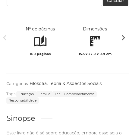
Calcular
Nº de páginas
Dimensões
160 páginas
15.5 x 22.9 x 0.9 cm
Preto 
Filosofia, Teoria & Aspectos Sociais
Categorias:
Tags:
Educação
Família
Lar
Comprometimento
Responsabilidade
Sinopse
Este livro não é só sobre educação, embora esse seja o