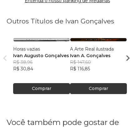
Entenda o nosso Ranking de Medalhas
Outros Títulos de Ivan Gonçalves
Horas vazias
A Arte Real ilustrada
Cultur
Ivan Augusto Gonçalves
Ivan A. Gonçalves
Ivan 
R$ 38,96
R$ 147,60
R$ 51
R$ 30,84
R$ 116,85
R$ 40
Comprar
Comprar
Você também pode gostar de