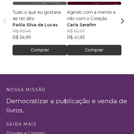
Tudo o que eu gostaria
Agindo com a mente e
Poesi
de ter dito
não com o Coração
habit
Paôla Silva de Lucas
Carla Serafim
Cristi
R$ 69,46
R$ 52,97
R$ 55,
R$ 54,99
R$ 41,93
R$ 44
Comprar
Comprar
NOSSA MISSÃO
Democratizar a publicação e venda de
livros.
SAIBA MAIS
Dúvidas e Contato