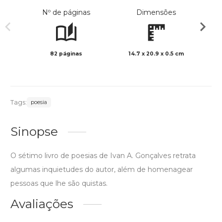
Nº de páginas
Dimensões
82 páginas
14.7 x 20.9 x 0.5 cm
Preto 
Tags:
poesia
Sinopse
O sétimo livro de poesias de Ivan A. Gonçalves retrata
algumas inquietudes do autor, além de homenagear
pessoas que lhe são quistas.
Avaliações