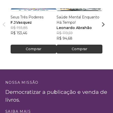
Seus Três Poderes
Saúde Mental Enquanto
Dor, F
F.J.Vasquez
Há Tempo!
Cleit
R$ 193,85
Leonardo Abrahão
R$ 54
R$ 153,46
R$ 119,59
R$ 42
R$ 94,68
Comprar
Comprar
NOSSA MISSÃO
Democratizar a publicação e venda de
livros.
SAIBA MAIS