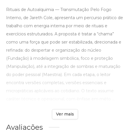
Rituais de Autoalquimia — Transmutação Pelo Fogo
Interno, de Jareth Cole, apresenta um percurso prático de
trabalho com energia interna por meio de rituais e
exercícios estruturados. A proposta é tratar a “chama”
como uma força que pode ser estabilizada, direcionada e
refinada: do despertar e organização do núcleo
(Fundação) à modelagem simbólica, foco e proteção
(Manipulação), até a integração de sombras e maturação
do poder pessoal (Maestria). Em cada etapa, o leitor
encontra versões completas, versões essenciais e
micropráticas aplicáveis ao cotidiano. O texto assume
caráter técnico e operacional, com ênfase em méto ...
Ver mais
Avaliações