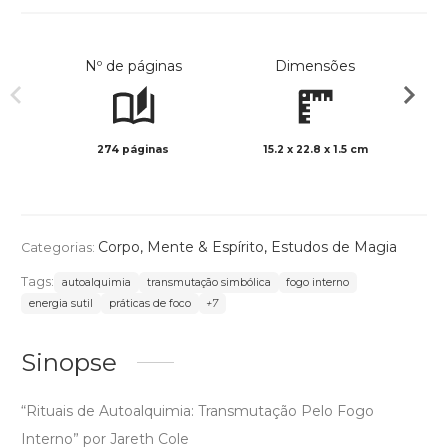
Nº de páginas
Dimensões
274 páginas
15.2 x 22.8 x 1.5 cm
Preto 
Corpo, Mente & Espírito
,
Estudos de Magia
Categorias:
Tags:
autoalquimia
transmutação simbólica
fogo interno
energia sutil
práticas de foco
+7
Sinopse
“Rituais de Autoalquimia: Transmutação Pelo Fogo
Interno” por Jareth Cole