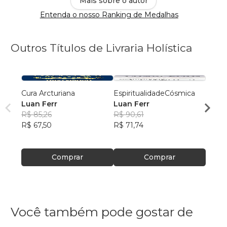
Mais sobre o autor
Entenda o nosso Ranking de Medalhas
Outros Títulos de Livraria Holística
Cura Arcturiana
EspiritualidadeCósmica
Geome
Luan Ferr
Luan Ferr
Luan 
R$ 85,26
R$ 90,61
R$ 98
R$ 67,50
R$ 71,74
R$ 78
Comprar
Comprar
Você também pode gostar de